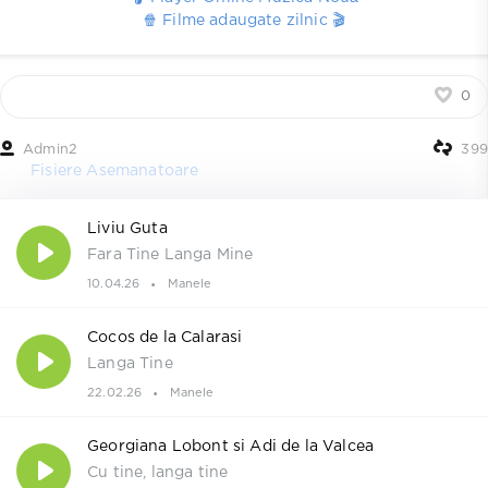
🍿 Filme adaugate zilnic 🎬
0
Admin2
399
Fisiere Asemanatoare
Liviu Guta
Fara Tine Langa Mine
10.04.26
Manele
Cocos de la Calarasi
Langa Tine
22.02.26
Manele
Georgiana Lobont si Adi de la Valcea
Cu tine, langa tine