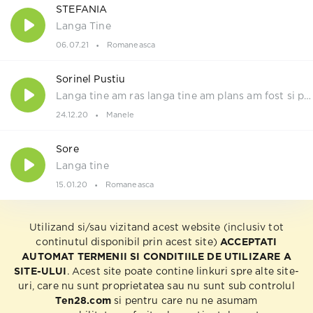
STEFANIA
Langa Tine
06.07.21
Romaneasca
Sorinel Pustiu
Langa tine am ras langa tine am plans am fost si pe minus si pe plus
24.12.20
Manele
Sore
Langa tine
15.01.20
Romaneasca
Utilizand si/sau vizitand acest website (inclusiv tot
continutul disponibil prin acest site)
ACCEPTATI
AUTOMAT TERMENII SI CONDITIILE DE UTILIZARE A
SITE-ULUI
. Acest site poate contine linkuri spre alte site-
uri, care nu sunt proprietatea sau nu sunt sub controlul
Ten28.com
si pentru care nu ne asumam