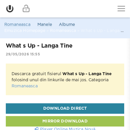
Romaneasca
Manele
Albume
Emuzica Homepage
»
Romaneasca
» What s Up - Langa Tine
What s Up - Langa Tine
29/05/2026 15:55
Descarca gratuit fisierul
What s Up - Langa Tine
folosind unul din linkurile de mai jos. Categoria
Romaneasca
DOWNLOAD DIRECT
MIRROR DOWNLOAD
🎧 Player Online Muzica Nouă