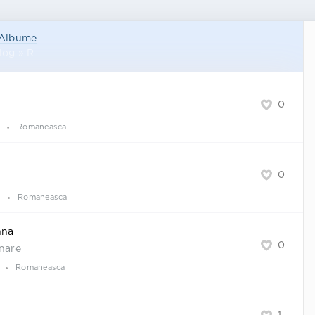
Albume
log » R
0
Romaneasca
0
s
Romaneasca
nna
0
inare
Romaneasca