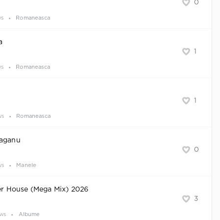
0
ws
Romaneasca
a
1
ws
Romaneasca
1
ws
Romaneasca
raganu
0
ws
Manele
 House (Mega Mix) 2026
3
ews
Albume