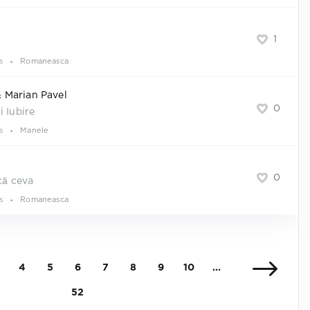
1
s
Romaneasca
 Marian Pavel
0
i Iubire
s
Manele
0
că ceva
s
Romaneasca
4
5
6
7
8
9
10
...
52