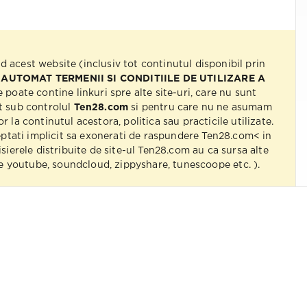
nd acest website (inclusiv tot continutul disponibil prin
 AUTOMAT TERMENII SI CONDITIILE DE UTILIZARE A
e poate contine linkuri spre alte site-uri, care nu sunt
t sub controlul
Ten28.com
si pentru care nu ne asumam
r la continutul acestora, politica sau practicile utilizate.
eptati implicit sa exonerati de raspundere Ten28.com< in
isierele distribuite de site-ul Ten28.com au ca sursa alte
 pe youtube, soundcloud, zippyshare, tunescoope etc. ).