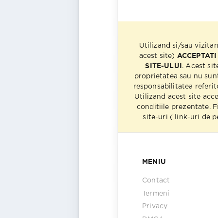
Utilizand si/sau vizita
acest site)
ACCEPTATI
SITE-ULUI
. Acest sit
proprietatea sau nu sun
responsabilitatea referito
Utilizand acest site acc
conditiile prezentate. F
site-uri ( link-uri de
MENIU
Contact
Termeni
Privacy