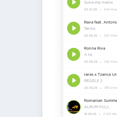
Suna-ma maine
03.07.26
244 Vie
Rava feat. Antoni
Tarziu
26.06.26
322 Vie
Ronna Riva
A ta
20.06.26
292 Vie
rares x Tzanca U
REGELE 2
20.06.26
393 Vie
Romanian Summer
ALBUM FULL
18.06.26
2 014 Vi