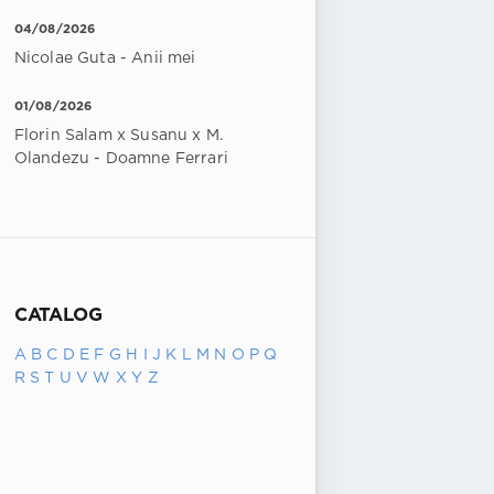
04/08/2026
Nicolae Guta - Anii mei
01/08/2026
Florin Salam x Susanu x M.
Olandezu - Doamne Ferrari
CATALOG
A
B
C
D
E
F
G
H
I
J
K
L
M
N
O
P
Q
R
S
T
U
V
W
X
Y
Z