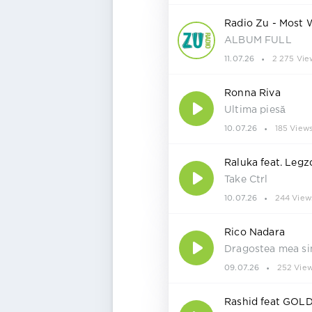
Radio Zu - Most 
ALBUM FULL
11.07.26
2 275 Vie
Ronna Riva
Ultima piesă
10.07.26
185 View
Raluka feat. Legzdi
Take Ctrl
10.07.26
244 View
Rico Nadara
Dragostea mea s
09.07.26
252 Vie
Rashid feat GOL