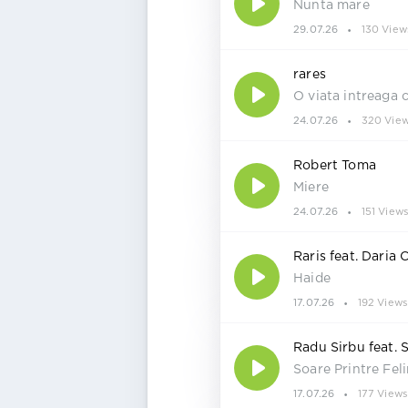
Nunta mare
29.07.26
130 View
rares
O viata intreaga 
24.07.26
320 Vie
Robert Toma
Miere
24.07.26
151 View
Raris feat. Daria 
Haide
17.07.26
192 Views
Radu Sirbu feat. 
Soare Printre Fel
17.07.26
177 Views