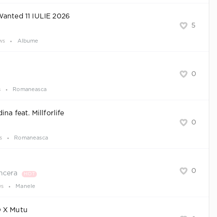
Wanted 11 IULIE 2026
5
ws
Albume
0
s
Romaneasca
na feat. Millforlife
0
s
Romaneasca
0
incera
HOT
ws
Manele
D X Mutu