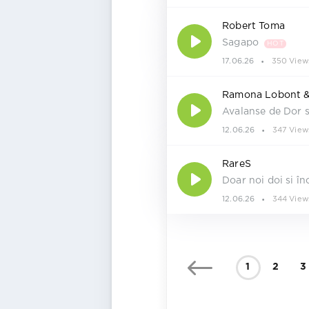
Robert Toma
Sagapo
HOT
17.06.26
350 View
Ramona Lobont &
Avalanse de Dor s
12.06.26
347 View
RareS
Doar noi doi si în
12.06.26
344 View
1
2
3