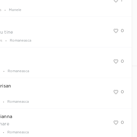
1
s
Manele
0
cu tine
ws
Romaneasca
0
s
Romaneasca
Crisan
0
Romaneasca
Sianna
0
inare
Romaneasca