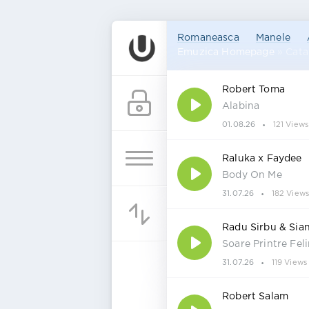
Romaneasca
Manele
Emuzica Homepage
» Cata
Robert Toma
Alabina
01.08.26
121 Views
Raluka x Faydee
Body On Me
31.07.26
182 View
Radu Sirbu & Sia
Soare Printre Fel
31.07.26
119 Views
Robert Salam