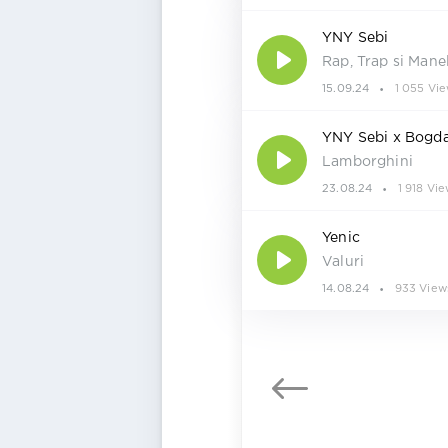
YNY Sebi
Rap, Trap si Mane
15.09.24
1 055 Vi
YNY Sebi x Bogd
Lamborghini
23.08.24
1 918 Vi
Yenic
Valuri
14.08.24
933 View