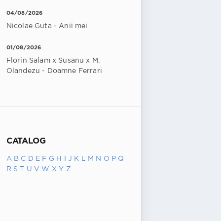
04/08/2026
Nicolae Guta - Anii mei
01/08/2026
Florin Salam x Susanu x M.
Olandezu - Doamne Ferrari
CATALOG
A
B
C
D
E
F
G
H
I
J
K
L
M
N
O
P
Q
R
S
T
U
V
W
X
Y
Z