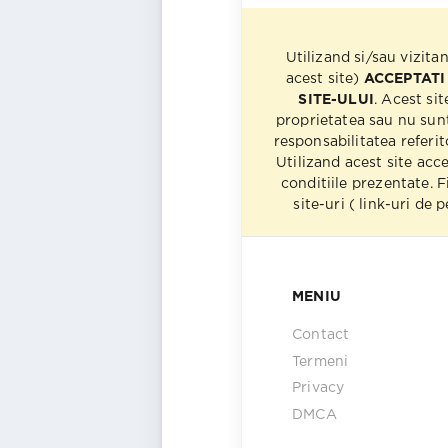
Utilizand si/sau vizita
acest site)
ACCEPTATI
SITE-ULUI
. Acest sit
proprietatea sau nu sun
responsabilitatea referito
Utilizand acest site acc
conditiile prezentate. F
site-uri ( link-uri de
MENIU
Contact
Termeni
Privacy
DMCA