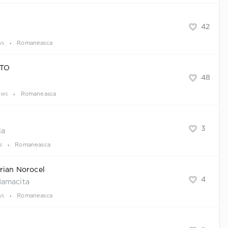
42
ws
Romaneasca
VTO
48
ews
Romaneasca
3
la
s
Romaneasca
rian Norocel
4
Mamacita
ws
Romaneasca