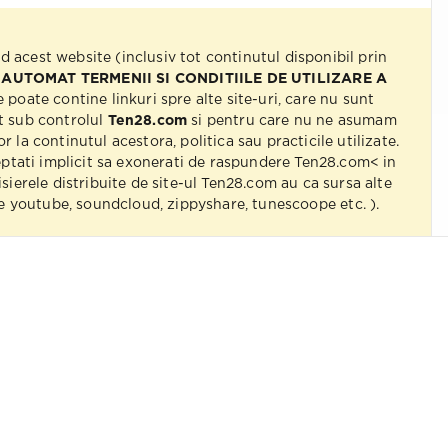
nd acest website (inclusiv tot continutul disponibil prin
 AUTOMAT TERMENII SI CONDITIILE DE UTILIZARE A
e poate contine linkuri spre alte site-uri, care nu sunt
t sub controlul
Ten28.com
si pentru care nu ne asumam
r la continutul acestora, politica sau practicile utilizate.
eptati implicit sa exonerati de raspundere Ten28.com< in
isierele distribuite de site-ul Ten28.com au ca sursa alte
 pe youtube, soundcloud, zippyshare, tunescoope etc. ).