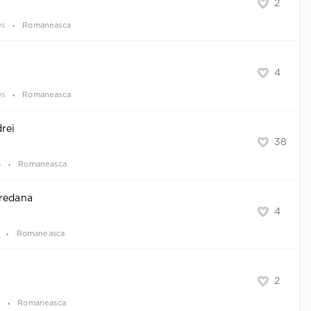
2
ws
Romaneasca
4
ws
Romaneasca
drei
38
s
Romaneasca
oredana
4
Romaneasca
2
s
Romaneasca