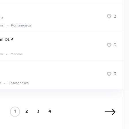
2
le
ews
Romaneasca
an DLP
3
ews
Manele
3
s
Romaneasca
1
2
3
4