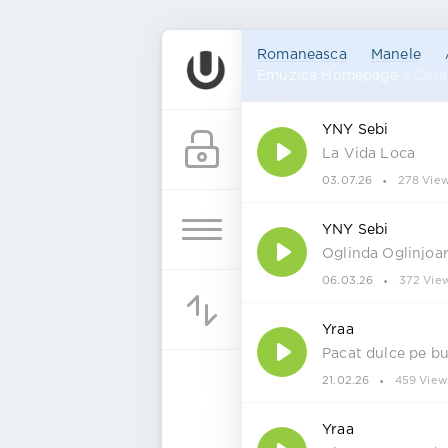
Romaneasca
Manele
Emuzica Homepage
» Cata
YNY Sebi
La Vida Loca
03.07.26
278 Vie
YNY Sebi
Oglinda Oglinjoa
06.03.26
372 Vie
Yraa
Pacat dulce pe b
21.02.26
459 View
Yraa