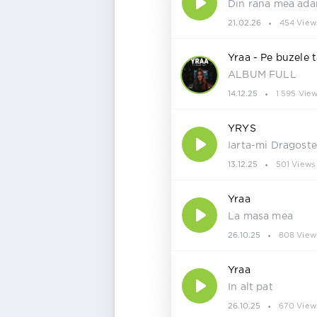
Din rana mea ada
21.02.26
454 View
Yraa - Pe buzele 
ALBUM FULL
14.12.25
1 595 Vie
YRYS
Iarta-mi Dragost
13.12.25
501 Views
Yraa
La masa mea
26.10.25
808 View
Yraa
In alt pat
26.10.25
670 View