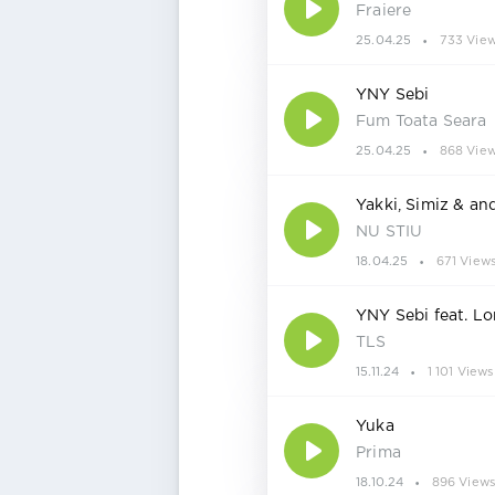
Fraiere
25.04.25
733 Vie
YNY Sebi
Fum Toata Seara
25.04.25
868 Vie
Yakki, Simiz & an
NU STIU
18.04.25
671 View
YNY Sebi feat. L
TLS
15.11.24
1 101 Views
Yuka
Prima
18.10.24
896 View