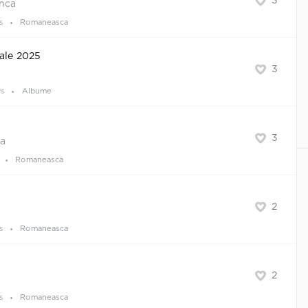
3
nca
s
Romaneasca
tale 2025
3
ws
Albume
3
ea
Romaneasca
2
s
Romaneasca
2
s
Romaneasca