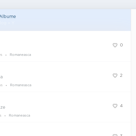
Albume
log » Y
0
ws
Romaneasca
2
ra
ws
Romaneasca
4
uze
s
Romaneasca