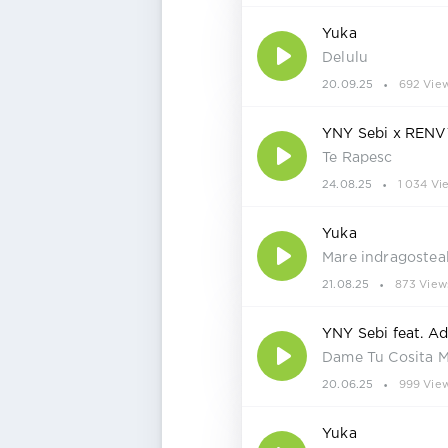
Yuka
Delulu
20.09.25
692 Vie
YNY Sebi x REN
Te Rapesc
24.08.25
1 034 Vi
Yuka
Mare indragostea
21.08.25
873 View
YNY Sebi feat. Ad
Dame Tu Cosita 
20.06.25
999 Vie
Yuka