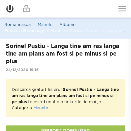
Romaneasca
Manele
Albume
Emuzica Homepage
»
Manele
» Sorinel Pustiu - Langa tine am ras langa tine am plans am fost si pe minus si pe plus
Sorinel Pustiu - Langa tine am ras langa
tine am plans am fost si pe minus si pe
plus
24/12/2020 19:16
Descarca gratuit fisierul
Sorinel Pustiu - Langa tine
am ras langa tine am plans am fost si pe minus si
pe plus
folosind unul din linkurile de mai jos.
Categoria
Manele
MIRROR 1 DOWNLOAD