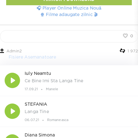
🎧 Player Online Muzica Nouă
🍿 Filme adaugate zilnic 🎬
0
Admin2
1 972
Fisiere Asemanatoare
Iuly Neamtu
Ce Bine Imi Sta Langa Tine
17.09.21
Manele
STEFANIA
Langa Tine
06.07.21
Romaneasca
Diana Simona