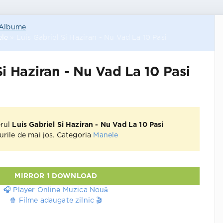
Albume
le
» Luis Gabriel Si Haziran - Nu Vad La 10 Pasi
Si Haziran - Nu Vad La 10 Pasi
erul
Luis Gabriel Si Haziran - Nu Vad La 10 Pasi
kurile de mai jos. Categoria
Manele
MIRROR 1 DOWNLOAD
🎧 Player Online Muzica Nouă
🍿 Filme adaugate zilnic 🎬