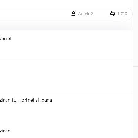
Admin2
1 713
abriel
iran ft. Florinel si Ioana
ziran