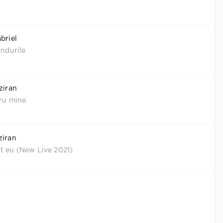
briel
andurile
ziran
tru mine
ziran
t eu (New Live 2021)