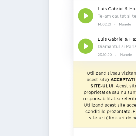
Luis Gabriel & Ha
Te-am cautat si t
14.02.21
Manele
Luis Gabriel & Ha
Diamantul si Perl
23.10.20
Manele
Utilizand si/sau vizita
acest site)
ACCEPTATI
SITE-ULUI
. Acest sit
proprietatea sau nu sun
responsabilitatea referito
Utilizand acest site acc
conditiile prezentate. F
site-uri ( link-uri de