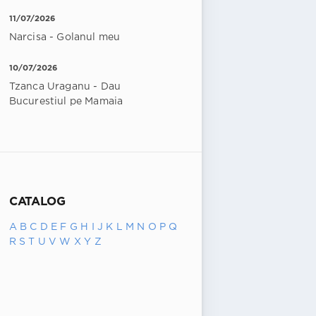
11/07/2026
Narcisa - Golanul meu
10/07/2026
Tzanca Uraganu - Dau
Bucurestiul pe Mamaia
CATALOG
A
B
C
D
E
F
G
H
I
J
K
L
M
N
O
P
Q
R
S
T
U
V
W
X
Y
Z