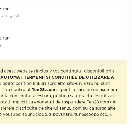
ziran
e-am gasit
ziran
a
nd acest website (inclusiv tot continutul disponibil prin
 AUTOMAT TERMENII SI CONDITIILE DE UTILIZARE A
e poate contine linkuri spre alte site-uri, care nu sunt
t sub controlul
Ten28.com
si pentru care nu ne asumam
r la continutul acestora, politica sau practicile utilizate.
eptati implicit sa exonerati de raspundere Ten28.com< in
isierele distribuite de site-ul Ten28.com au ca sursa alte
 pe youtube, soundcloud, zippyshare, tunescoope etc. ).