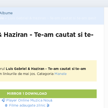
Albume
le
» Luis Gabriel & Haziran - Te-am cautat si te-am gasit
& Haziran - Te-am cautat si te-
erul
Luis Gabriel & Haziran - Te-am cautat si te-am
n linkurile de mai jos. Categoria
Manele
MIRROR 1 DOWNLOAD
🎧 Player Online Muzica Nouă
🍿 Filme adaugate zilnic 🎬