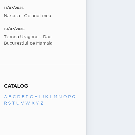
11/07/2026
Narcisa - Golanul meu
10/07/2026
Tzanca Uraganu - Dau
Bucurestiul pe Mamaia
CATALOG
A
B
C
D
E
F
G
H
I
J
K
L
M
N
O
P
Q
R
S
T
U
V
W
X
Y
Z