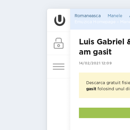
Romaneasca
Manele
Emuzica Homepage
»
Mane
Luis Gabriel 
am gasit
14/02/2021 12:09
Descarca gratuit fisi
gasit
folosind unul di