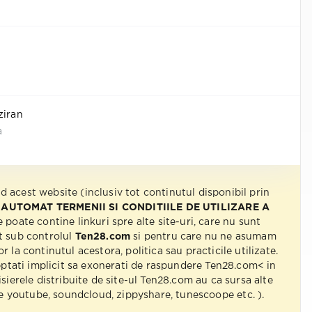
ziran
a
nd acest website (inclusiv tot continutul disponibil prin
 AUTOMAT TERMENII SI CONDITIILE DE UTILIZARE A
e poate contine linkuri spre alte site-uri, care nu sunt
t sub controlul
Ten28.com
si pentru care nu ne asumam
r la continutul acestora, politica sau practicile utilizate.
eptati implicit sa exonerati de raspundere Ten28.com< in
isierele distribuite de site-ul Ten28.com au ca sursa alte
 pe youtube, soundcloud, zippyshare, tunescoope etc. ).