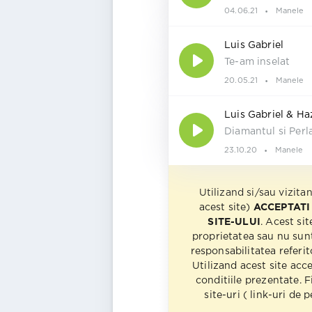
04.06.21
Manele
Luis Gabriel
Te-am inselat
20.05.21
Manele
Luis Gabriel & Ha
Diamantul si Perl
23.10.20
Manele
Utilizand si/sau vizita
acest site)
ACCEPTATI
SITE-ULUI
. Acest sit
proprietatea sau nu sun
responsabilitatea referito
Utilizand acest site acc
conditiile prezentate. F
site-uri ( link-uri de