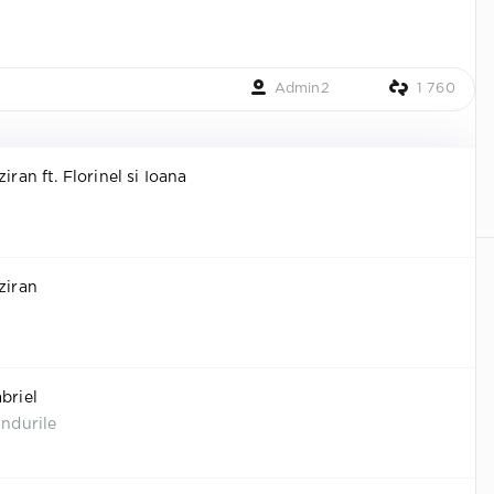
Admin2
1 760
iran ft. Florinel si Ioana
ziran
briel
andurile