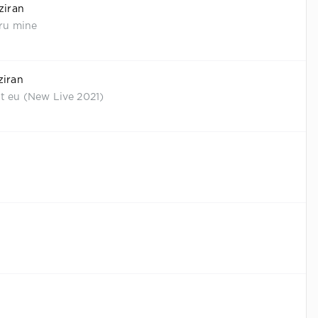
ziran
tru mine
ziran
t eu (New Live 2021)