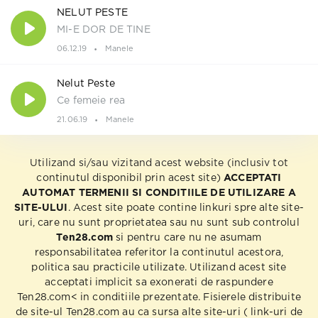
NELUT PESTE
MI-E DOR DE TINE
06.12.19
Manele
Nelut Peste
Ce femeie rea
21.06.19
Manele
Utilizand si/sau vizitand acest website (inclusiv tot
continutul disponibil prin acest site)
ACCEPTATI
AUTOMAT TERMENII SI CONDITIILE DE UTILIZARE A
SITE-ULUI
. Acest site poate contine linkuri spre alte site-
uri, care nu sunt proprietatea sau nu sunt sub controlul
Ten28.com
si pentru care nu ne asumam
responsabilitatea referitor la continutul acestora,
politica sau practicile utilizate. Utilizand acest site
acceptati implicit sa exonerati de raspundere
Ten28.com< in conditiile prezentate. Fisierele distribuite
de site-ul Ten28.com au ca sursa alte site-uri ( link-uri de