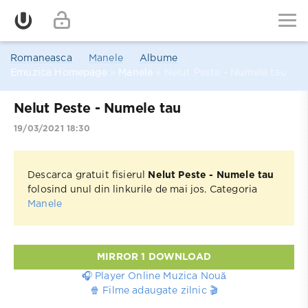
Romaneasca
Manele
Albume
Emuzica Homepage
»
Manele
» Nelut Peste - Numele tau
Nelut Peste - Numele tau
19/03/2021 18:30
Descarca gratuit fisierul
Nelut Peste - Numele tau
folosind unul din linkurile de mai jos. Categoria
Manele
MIRROR 1 DOWNLOAD
🎧 Player Online Muzica Nouă
🍿 Filme adaugate zilnic 🎬