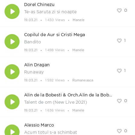
Dorel Chinezu
0
Te-as Saruta zi si noapte
19.03.21
1 430 Views
Manele
Copilul de Aur si Cristi Mega
1
Bandito
19.03.21
1 498 Views
Manele
Alin Dragan
1
Runaway
19.03.21
1 592 Views
Romaneasca
Alin de la Bobesti & Orch.Alin de la Bobesti
0
Talent de om (New Live 2021)
19.03.21
1 636 Views
Manele
Alessio Marco
0
Acum totul s-a schimbat