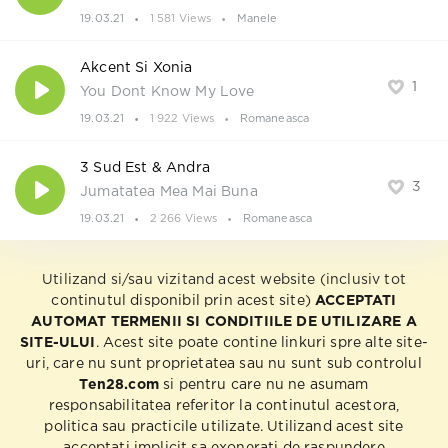
19.03.21
1 581 Views
Manele
Akcent Si Xonia
1
You Dont Know My Love
19.03.21
1 922 Views
Romaneasca
3 Sud Est & Andra
3
Jumatatea Mea Mai Buna
19.03.21
2 266 Views
Romaneasca
Utilizand si/sau vizitand acest website (inclusiv tot
continutul disponibil prin acest site)
ACCEPTATI
AUTOMAT TERMENII SI CONDITIILE DE UTILIZARE A
SITE-ULUI
. Acest site poate contine linkuri spre alte site-
uri, care nu sunt proprietatea sau nu sunt sub controlul
Ten28.com
si pentru care nu ne asumam
responsabilitatea referitor la continutul acestora,
politica sau practicile utilizate. Utilizand acest site