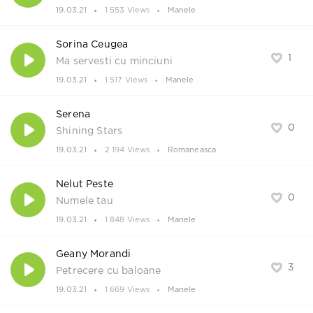
19.03.21
1 553 Views
Manele
Sorina Ceugea
1
Ma servesti cu minciuni
19.03.21
1 517 Views
Manele
Serena
0
Shining Stars
19.03.21
2 194 Views
Romaneasca
Nelut Peste
0
Numele tau
19.03.21
1 848 Views
Manele
Geany Morandi
3
Petrecere cu baloane
19.03.21
1 669 Views
Manele