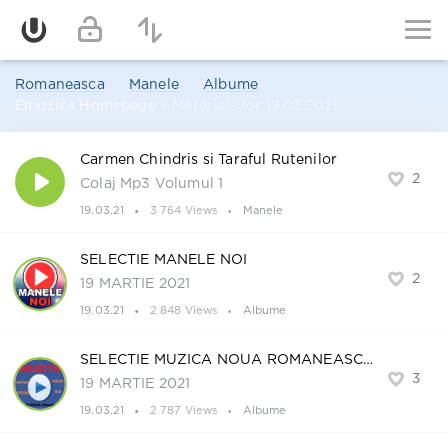
Romaneasca
Manele
Albume
Emuzica Homepage
» Materials for 19.03.2021
Carmen Chindris si Taraful Rutenilor
2
Colaj Mp3 Volumul 1
19.03.21
3 764 Views
Manele
SELECTIE MANELE NOI
2
19 MARTIE 2021
19.03.21
2 848 Views
Albume
SELECTIE MUZICA NOUA ROMANEASCA
3
19 MARTIE 2021
19.03.21
2 787 Views
Albume