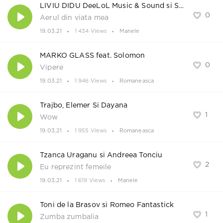
LIVIU DIDU DeeLoL Music & Sound si Sabin Tallava
0
Aerul din viata mea
19.03.21
1 434 Views
Manele
MARKO GLASS feat. Solomon
0
Vipere
19.03.21
1 946 Views
Romaneasca
Trajbo, Elemer Si Dayana
1
Wow
19.03.21
1 955 Views
Romaneasca
Tzanca Uraganu si Andreea Tonciu
2
Eu reprezint femeile
19.03.21
1 619 Views
Manele
Toni de la Brasov si Romeo Fantastick
1
Zumba zumbalia