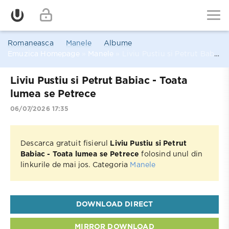
Romaneasca
Manele
Albume
Emuzica Homepage
»
Manele
» Liviu Pustiu si Petrut Babiac - Toata lumea se Petrece
Liviu Pustiu si Petrut Babiac - Toata
lumea se Petrece
06/07/2026 17:35
Descarca gratuit fisierul
Liviu Pustiu si Petrut
Babiac - Toata lumea se Petrece
folosind unul din
linkurile de mai jos. Categoria
Manele
DOWNLOAD DIRECT
MIRROR DOWNLOAD