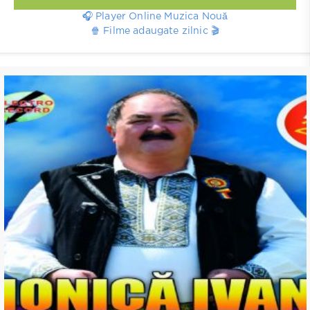
🎧 Player Online Muzica Nouă
🍿 Filme adaugate zilnic 🎬