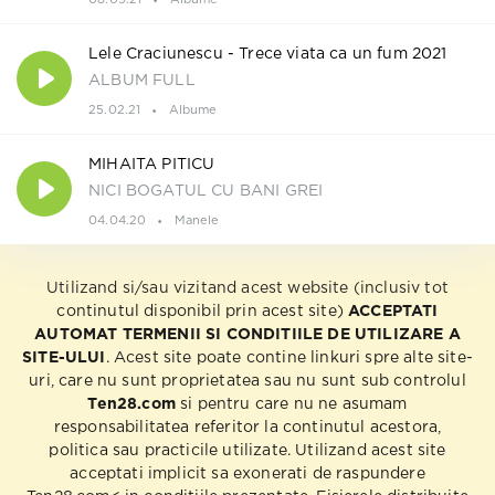
Lele Craciunescu - Trece viata ca un fum 2021
ALBUM FULL
25.02.21
Albume
MIHAITA PITICU
NICI BOGATUL CU BANI GREI
04.04.20
Manele
Utilizand si/sau vizitand acest website (inclusiv tot
continutul disponibil prin acest site)
ACCEPTATI
AUTOMAT TERMENII SI CONDITIILE DE UTILIZARE A
SITE-ULUI
. Acest site poate contine linkuri spre alte site-
uri, care nu sunt proprietatea sau nu sunt sub controlul
Ten28.com
si pentru care nu ne asumam
responsabilitatea referitor la continutul acestora,
politica sau practicile utilizate. Utilizand acest site
acceptati implicit sa exonerati de raspundere