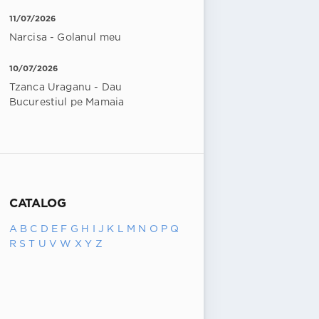
11/07/2026
Narcisa - Golanul meu
10/07/2026
Tzanca Uraganu - Dau
Bucurestiul pe Mamaia
CATALOG
A
B
C
D
E
F
G
H
I
J
K
L
M
N
O
P
Q
R
S
T
U
V
W
X
Y
Z