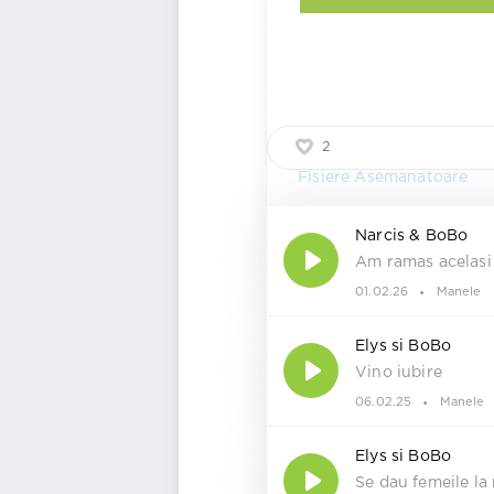
2
Fisiere Asemanatoare
Narcis & BoBo
Am ramas acelas
01.02.26
Manele
Elys si BoBo
Vino iubire
06.02.25
Manele
Elys si BoBo
Se dau femeile la