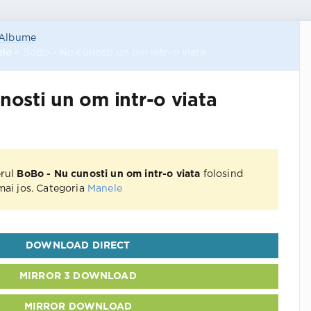
Albume
le
» BoBo - Nu cunosti un om intr-o viata
nosti un om intr-o viata
erul
BoBo - Nu cunosti un om intr-o viata
folosind
 mai jos. Categoria
Manele
DOWNLOAD DIRECT
MIRROR 3 DOWNLOAD
MIRROR DOWNLOAD