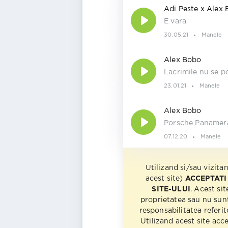
Adi Peste x Alex
E vara
30.05.21
Manele
Alex Bobo
Lacrimile nu se po
23.01.21
Manele
Alex Bobo
Porsche Panamer
07.12.20
Manele
Utilizand si/sau vizita
acest site)
ACCEPTATI
SITE-ULUI
. Acest sit
proprietatea sau nu sun
responsabilitatea referito
Utilizand acest site acc