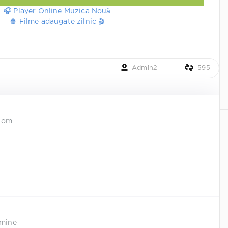
🎧 Player Online Muzica Nouă
🍿 Filme adaugate zilnic 🎬
Admin2
595
i om
 mine