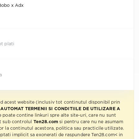
 Bobo x Adx
t plati
a
nd acest website (inclusiv tot continutul disponibil prin
 AUTOMAT TERMENII SI CONDITIILE DE UTILIZARE A
e poate contine linkuri spre alte site-uri, care nu sunt
t sub controlul
Ten28.com
si pentru care nu ne asumam
r la continutul acestora, politica sau practicile utilizate.
eptati implicit sa exonerati de raspundere Ten28.com< in