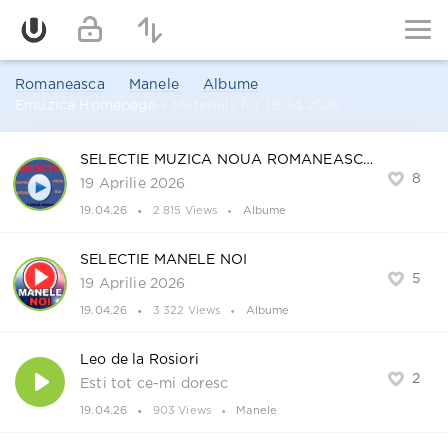
Romaneasca
Manele
Albume
Emuzica Homepage
» Materials for 19.04.2026
SELECTIE MUZICA NOUA ROMANEASCA
8
19 Aprilie 2026
19.04.26
2 815 Views
Albume
SELECTIE MANELE NOI
5
19 Aprilie 2026
19.04.26
3 322 Views
Albume
Leo de la Rosiori
2
Esti tot ce-mi doresc
19.04.26
903 Views
Manele