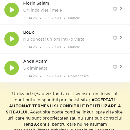
Florin Salam
2
Oglinda vietii mele
19.04.26
669 Views
Manele
BoBo
2
Nu cunosti un om intr-o viata
19.04.26
587 Views
Manele
Anda Adam
2
5 dimineata
19.04.26
537 Views
Romaneasca
Utilizand si/sau vizitand acest website (inclusiv tot
continutul disponibil prin acest site)
ACCEPTATI
AUTOMAT TERMENII SI CONDITIILE DE UTILIZARE A
SITE-ULUI
. Acest site poate contine linkuri spre alte site-
uri, care nu sunt proprietatea sau nu sunt sub controlul
Ten28.com
si pentru care nu ne asumam