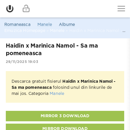
Romaneasca
Manele
Albume
Emuzica Homepage
»
Manele
» Haidin x Marinica Namol - Sa ma pomeneasca
Haidin x Marinica Namol - Sa ma
pomeneasca
29/11/2025 19:03
Descarca gratuit fisierul
Haidin x Marinica Namol -
Sa ma pomeneasca
folosind unul din linkurile de
mai jos. Categoria
Manele
MIRROR 3 DOWNLOAD
MIRROR DOWNLOAD