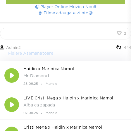
🎧 Player Online Muzica Nouă
🍿 Filme adaugate zilnic 🎬
2
Admin2
444
Fisiere Asemanatoare
Haidin x Marinica Namol
Mr Diamond
28.09.25
Manele
LIVE Cristi Mega x Haidin x Marinica Namol
Alba ca zapada
07.08.25
Manele
Cristi Mega x Haidin x Marinica Namol