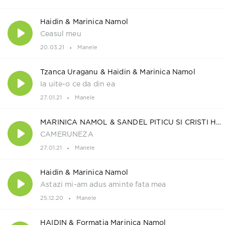
Haidin & Marinica Namol
Ceasul meu
20.03.21
Manele
Tzanca Uraganu​ & Haidin & Marinica Namol
Ia uite-o ce da din ea
27.01.21
Manele
MARINICA NAMOL & SANDEL PITICU SI CRISTI HAIDIN
CAMERUNEZA
27.01.21
Manele
Haidin & Marinica Namol
Astazi mi-am adus aminte fata mea
25.12.20
Manele
HAIDIN & Formatia Marinica Namol