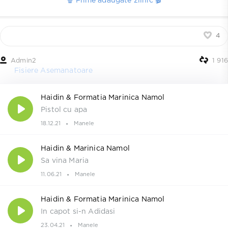
🍿 Filme adaugate zilnic 🎬
4
Admin2
1 916
Fisiere Asemanatoare
Haidin & Formatia Marinica Namol
Pistol cu apa
18.12.21
Manele
Haidin & Marinica Namol
Sa vina Maria
11.06.21
Manele
Haidin & Formatia Marinica Namol
In capot si-n Adidasi
23.04.21
Manele