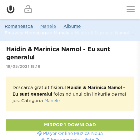
Romaneasca
Manele
Albume
Emuzica Homepage
»
Manele
» Haidin & Marinica Namol - Eu sunt generalul
Haidin & Marinica Namol - Eu sunt
generalul
19/05/2021 18:16
Descarca gratuit fisierul
Haidin & Marinica Namol -
Eu sunt generalul
folosind unul din linkurile de mai
jos. Categoria
Manele
MIRROR 1 DOWNLOAD
🎧 Player Online Muzica Nouă