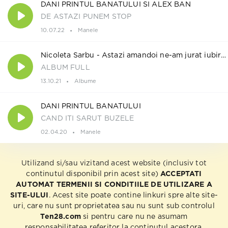
DANI PRINTUL BANATULUI SI ALEX BAN
DE ASTAZI PUNEM STOP
10.07.22
Manele
Nicoleta Sarbu - Astazi amandoi ne-am jurat iubire 2021
ALBUM FULL
13.10.21
Albume
DANI PRINTUL BANATULUI
CAND ITI SARUT BUZELE
02.04.20
Manele
Utilizand si/sau vizitand acest website (inclusiv tot
continutul disponibil prin acest site)
ACCEPTATI
AUTOMAT TERMENII SI CONDITIILE DE UTILIZARE A
SITE-ULUI
. Acest site poate contine linkuri spre alte site-
uri, care nu sunt proprietatea sau nu sunt sub controlul
Ten28.com
si pentru care nu ne asumam
responsabilitatea referitor la continutul acestora,