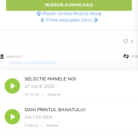
MIRROR DOWNLOAD
🎧 Player Online Muzica Nouă
🍿 Filme adaugate zilnic 🎬
4
Admin2
618
Fisiere Asemanatoare
SELECTIE MANELE NOI
27 IULIE 2025
27.07.25
Albume
DANI PRINTUL BANATULUI
DA-I SA BEA
11.08.22
Manele