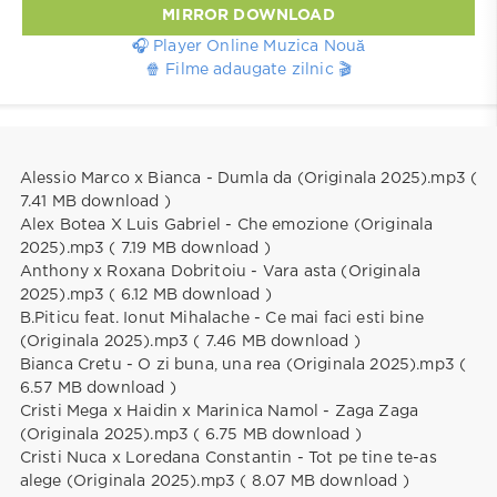
MIRROR DOWNLOAD
🎧 Player Online Muzica Nouă
🍿 Filme adaugate zilnic 🎬
Alessio Marco x Bianca - Dumla da (Originala 2025).mp3 (
7.41 MB download )
Alex Botea X Luis Gabriel - Che emozione (Originala
2025).mp3 ( 7.19 MB download )
Anthony x Roxana Dobritoiu - Vara asta (Originala
2025).mp3 ( 6.12 MB download )
B.Piticu feat. Ionut Mihalache - Ce mai faci esti bine
(Originala 2025).mp3 ( 7.46 MB download )
Bianca Cretu - O zi buna, una rea (Originala 2025).mp3 (
6.57 MB download )
Cristi Mega x Haidin x Marinica Namol - Zaga Zaga
(Originala 2025).mp3 ( 6.75 MB download )
Cristi Nuca x Loredana Constantin - Tot pe tine te-as
alege (Originala 2025).mp3 ( 8.07 MB download )