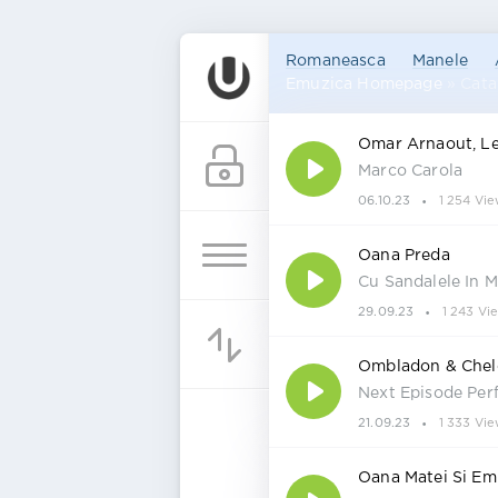
Romaneasca
Manele
Emuzica Homepage
» Cata
Omar Arnaout, Lel
Marco Carola
06.10.23
1 254 Vie
Oana Preda
Cu Sandalele In 
29.09.23
1 243 Vi
Ombladon & Chel
Next Episode Perf
21.09.23
1 333 Vie
Oana Matei Si Emi