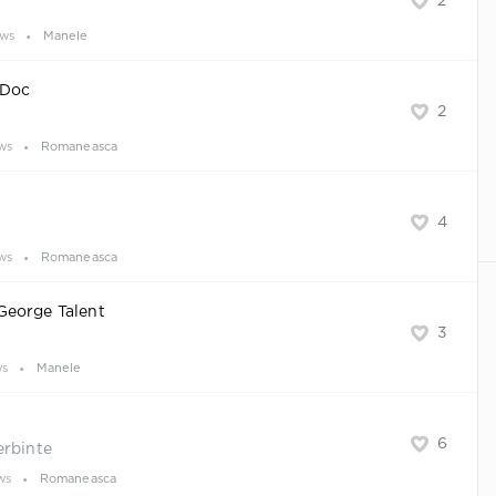
2
ews
Manele
 Doc
2
ws
Romaneasca
4
ews
Romaneasca
George Talent
3
ws
Manele
6
erbinte
ws
Romaneasca