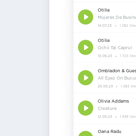
Otilia
Mujeres De Busin
14.07.23
1 282 Vie
Otilia
Ochii Tai Caprui
13.06.23
1 723 Vie
Ombladon & Gue
All Eyez On Bucur
25.05.23
1 383 Vi
Olivia Addams
Creature
12.05.23
1 438 Vie
Oana Radu