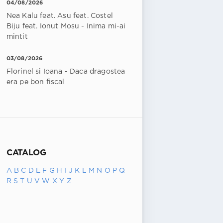
04/08/2026
Nea Kalu feat. Asu feat. Costel
Biju feat. Ionut Mosu - Inima mi-ai
mintit
03/08/2026
Florinel si Ioana - Daca dragostea
era pe bon fiscal
CATALOG
A
B
C
D
E
F
G
H
I
J
K
L
M
N
O
P
Q
R
S
T
U
V
W
X
Y
Z