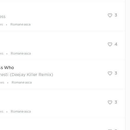
3
ess
ws
Romaneasca
4
ws
Romaneasca
ss Who
3
esti (Deejay Killer Remix)
ews
Romaneasca
3
ws
Romaneasca