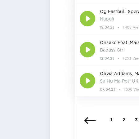
Og Eastbull, Sper
Napoli
19.04.23
1 408 Vi
Onsake Feat. Mai
Badass Girl
12.04.23
1 253 Vie
Olivia Addams, Ma
Sa Nu Ma Poti Uit
07.04.23
1 636 Vi
1
2
3