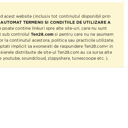
nd acest website (inclusiv tot continutul disponibil prin
 AUTOMAT TERMENII SI CONDITIILE DE UTILIZARE A
e poate contine linkuri spre alte site-uri, care nu sunt
t sub controlul
Ten28.com
si pentru care nu ne asumam
r la continutul acestora, politica sau practicile utilizate.
eptati implicit sa exonerati de raspundere Ten28.com< in
isierele distribuite de site-ul Ten28.com au ca sursa alte
 pe youtube, soundcloud, zippyshare, tunescoope etc. ).