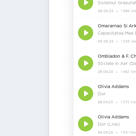
Sistemul Grasute
06.05.23
1 986 Vi
Omararnao Si Ar
Capacitatea Mea 
05.05.23
1 258 Vi
Ombladon & F. C
Sticlele In Aer (D
29.04.23
1 482 Vi
Olivia Addams
Dor
28.04.23
1 575 Vi
Olivia Addams
Dor (Live)
26.04.23
1 551 Vi