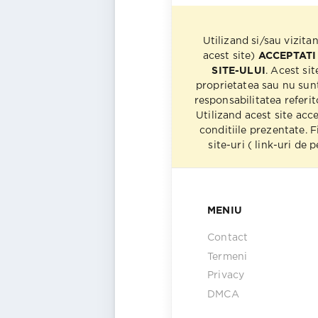
Utilizand si/sau vizita
acest site)
ACCEPTATI
SITE-ULUI
. Acest sit
proprietatea sau nu sun
responsabilitatea referito
Utilizand acest site acc
conditiile prezentate. F
site-uri ( link-uri de
MENIU
Contact
Termeni
Privacy
DMCA