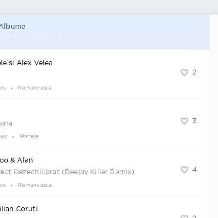
Albume
log » O » Pagina 6
e si Alex Velea
2
ws
Romaneasca
3
Mana
ews
Manele
oo & Alan
4
ect Dezechilibrat (Deejay Killer Remix)
ws
Romaneasca
lian Coruti