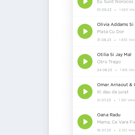
Eu Sunt Norocos
01.09.23
1 420 Vi
Olivia Addams Si
Plata Cu Dor
31.08.23
1 835 Vie
Otilia Si Jay Mal
Otro Trago
24.08.23
1 816 Vi
Omar Arnaout & 
Iti dau de jurat
21.07.23
1 361 Vie
Oana Radu
Mama, Ce Vara Fi
15.07.23
2 251 Vie