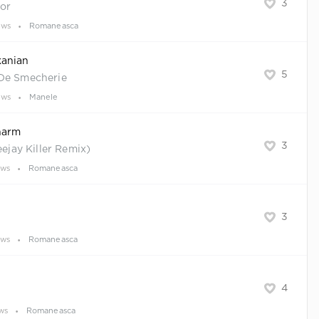
3
lor
ews
Romaneasca
kanian
5
De Smecherie
ews
Manele
harm
3
eejay Killer Remix)
ews
Romaneasca
3
ews
Romaneasca
4
ews
Romaneasca