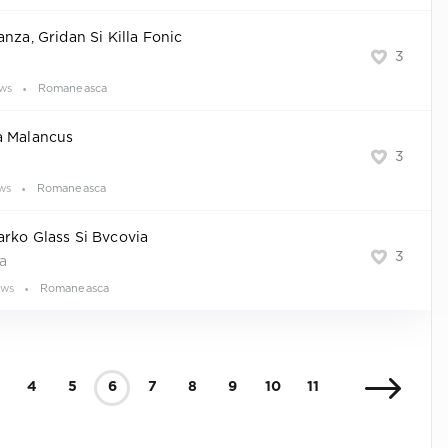
anza, Gridan Si Killa Fonic
3
ews
Romaneasca
a Malancus
3
ws
Romaneasca
rko Glass Si Bvcovia
3
a
ews
Romaneasca
4
5
6
7
8
9
10
11