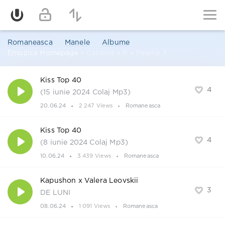
Romaneasca
Manele
Albume
Emuzica Homepage
» Catalog » K » Pagina 7
Kiss Top 40
4
(15 iunie 2024 Colaj Mp3)
20.06.24
2 247 Views
Romaneasca
Kiss Top 40
4
(8 iunie 2024 Colaj Mp3)
10.06.24
3 439 Views
Romaneasca
Kapushon x Valera Leovskii
3
DE LUNI
08.06.24
1 091 Views
Romaneasca