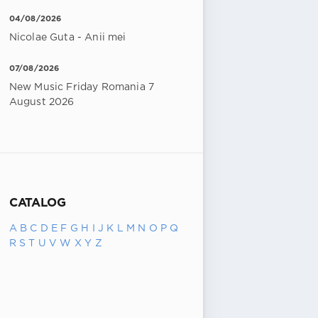
04/08/2026
Nicolae Guta - Anii mei
07/08/2026
New Music Friday Romania 7
August 2026
CATALOG
A
B
C
D
E
F
G
H
I
J
K
L
M
N
O
P
Q
R
S
T
U
V
W
X
Y
Z