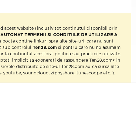
nd acest website (inclusiv tot continutul disponibil prin
 AUTOMAT TERMENII SI CONDITIILE DE UTILIZARE A
e poate contine linkuri spre alte site-uri, care nu sunt
t sub controlul
Ten28.com
si pentru care nu ne asumam
r la continutul acestora, politica sau practicile utilizate.
eptati implicit sa exonerati de raspundere Ten28.com< in
isierele distribuite de site-ul Ten28.com au ca sursa alte
 pe youtube, soundcloud, zippyshare, tunescoope etc. ).