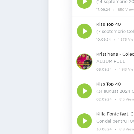
(14 septembrie 2
17.09.24
850 View
Kiss Top 40
(7 septembrie Co
10.09.24
1 875 Vi
KristiYana - Cole
ALBUM FULL
08.09.24
1 913 Vi
Kiss Top 40
(31 august 2024 
02.09.24
815 View
Killa Fonic feat. 
Condei pentru 10
30.08.24
818 View