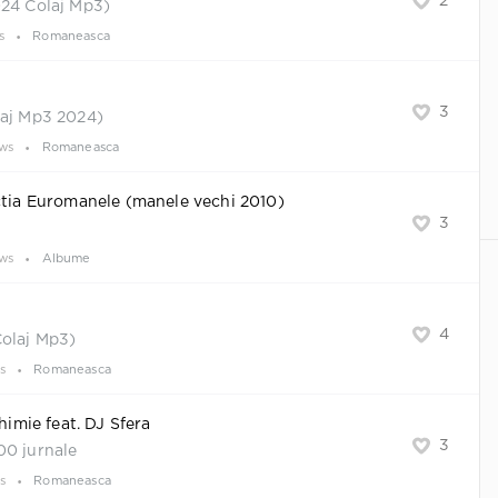
2
024 Colaj Mp3)
s
Romaneasca
3
laj Mp3 2024)
ews
Romaneasca
ctia Euromanele (manele vechi 2010)
3
ews
Albume
4
Colaj Mp3)
s
Romaneasca
Chimie feat. DJ Sfera
3
00 jurnale
s
Romaneasca