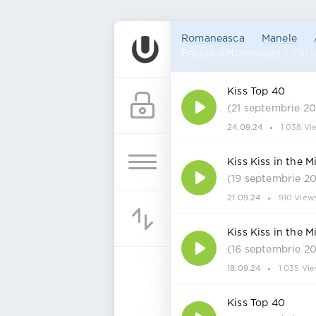
Romaneasca
Manele
Emuzica Homepage
» Cata
Kiss Top 40
(21 septembrie 2
24.09.24
1 038 Vi
Kiss Kiss in the M
(19 septembrie 20
21.09.24
910 View
Kiss Kiss in the M
(16 septembrie 2
18.09.24
1 035 Vi
Kiss Top 40