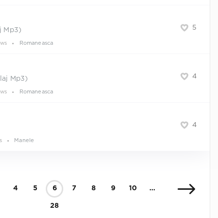
5
aj Mp3)
ews
Romaneasca
4
laj Mp3)
ews
Romaneasca
4
s
Manele
4
5
6
7
8
9
10
...
28