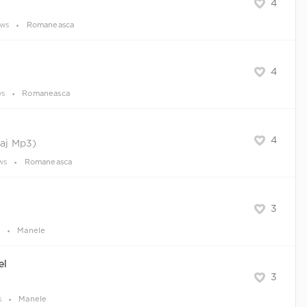
4
ews
Romaneasca
4
ws
Romaneasca
4
laj Mp3)
ws
Romaneasca
3
s
Manele
el
3
s
Manele