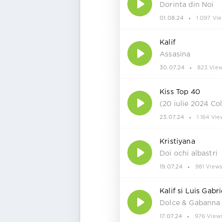
Dorinta din Noi
01.08.24
1 097 Vi
Kalif
Assasina
30.07.24
823 Vie
Kiss Top 40
(20 iulie 2024 Co
23.07.24
1 164 Vie
Kristiyana
Doi ochi albastri
19.07.24
981 View
Kalif si Luis Gabri
Dolce & Gabanna
17.07.24
976 View