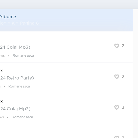
Albume
log » K » Pagina 6
2
024 Colaj Mp3)
ews
Romaneasca
ix
2
24 Retro Party)
s
Romaneasca
ix
3
024 Colaj Mp3)
ews
Romaneasca