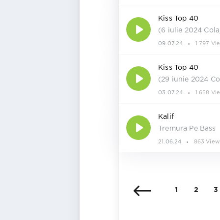
Kiss Top 40
(6 iulie 2024 Col
09.07.24
1 797 Vi
Kiss Top 40
(29 iunie 2024 Co
03.07.24
1 658 Vi
Kalif
Tremura Pe Bass
21.06.24
863 View
1
2
3