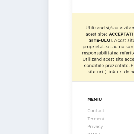
Utilizand si/sau vizita
acest site)
ACCEPTATI
SITE-ULUI
. Acest sit
proprietatea sau nu sun
responsabilitatea referito
Utilizand acest site acc
conditiile prezentate. F
site-uri ( link-uri de
MENIU
Contact
Termeni
Privacy