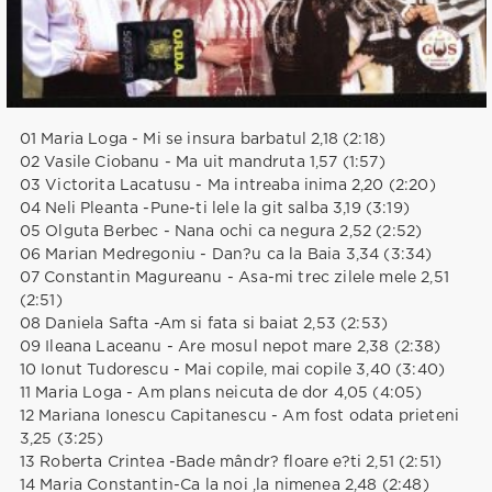
01 Maria Loga - Mi se insura barbatul 2,18 (2:18)
02 Vasile Ciobanu - Ma uit mandruta 1,57 (1:57)
03 Victorita Lacatusu - Ma intreaba inima 2,20 (2:20)
04 Neli Pleanta -Pune-ti lele la git salba 3,19 (3:19)
05 Olguta Berbec - Nana ochi ca negura 2,52 (2:52)
06 Marian Medregoniu - Dan?u ca la Baia 3,34 (3:34)
07 Constantin Magureanu - Asa-mi trec zilele mele 2,51
(2:51)
08 Daniela Safta -Am si fata si baiat 2,53 (2:53)
09 Ileana Laceanu - Are mosul nepot mare 2,38 (2:38)
10 Ionut Tudorescu - Mai copile, mai copile 3,40 (3:40)
11 Maria Loga - Am plans neicuta de dor 4,05 (4:05)
12 Mariana Ionescu Capitanescu - Am fost odata prieteni
3,25 (3:25)
13 Roberta Crintea -Bade mândr? floare e?ti 2,51 (2:51)
14 Maria Constantin-Ca la noi ,la nimenea 2,48 (2:48)