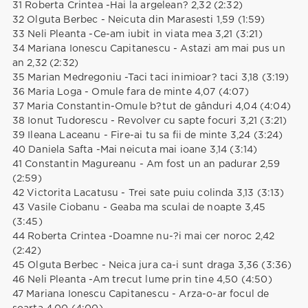
31 Roberta Crintea -Hai la argelean? 2,32 (2:32)
32 Olguta Berbec - Neicuta din Marasesti 1,59 (1:59)
33 Neli Pleanta -Ce-am iubit in viata mea 3,21 (3:21)
34 Mariana Ionescu Capitanescu - Astazi am mai pus un
an 2,32 (2:32)
35 Marian Medregoniu -Taci taci inimioar? taci 3,18 (3:19)
36 Maria Loga - Omule fara de minte 4,07 (4:07)
37 Maria Constantin-Omule b?tut de gânduri 4,04 (4:04)
38 Ionut Tudorescu - Revolver cu sapte focuri 3,21 (3:21)
39 Ileana Laceanu - Fire-ai tu sa fii de minte 3,24 (3:24)
40 Daniela Safta -Mai neicuta mai ioane 3,14 (3:14)
41 Constantin Magureanu - Am fost un an padurar 2,59
(2:59)
42 Victorita Lacatusu - Trei sate puiu colinda 3,13 (3:13)
43 Vasile Ciobanu - Geaba ma sculai de noapte 3,45
(3:45)
44 Roberta Crintea -Doamne nu-?i mai cer noroc 2,42
(2:42)
45 Olguta Berbec - Neica jura ca-i sunt draga 3,36 (3:36)
46 Neli Pleanta -Am trecut lume prin tine 4,50 (4:50)
47 Mariana Ionescu Capitanescu - Arza-o-ar focul de