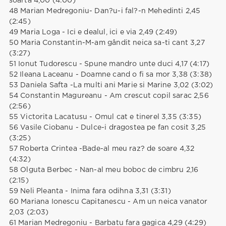
soarta 4,00 (4:00)
48 Marian Medregoniu- Dan?u-i fal?-n Mehedinti 2,45
(2:45)
49 Maria Loga - Ici e dealul, ici e via 2,49 (2:49)
50 Maria Constantin-M-am gândit neica sa-ti cant 3,27
(3:27)
51 Ionut Tudorescu - Spune mandro unte duci 4,17 (4:17)
52 Ileana Laceanu - Doamne cand o fi sa mor 3,38 (3:38)
53 Daniela Safta -La multi ani Marie si Marine 3,02 (3:02)
54 Constantin Magureanu - Am crescut copil sarac 2,56
(2:56)
55 Victorita Lacatusu - Omul cat e tinerel 3,35 (3:35)
56 Vasile Ciobanu - Dulce-i dragostea pe fan cosit 3,25
(3:25)
57 Roberta Crintea -Bade-al meu raz? de soare 4,32
(4:32)
58 Olguta Berbec - Nan-al meu boboc de cimbru 2,16
(2:15)
59 Neli Pleanta - Inima fara odihna 3,31 (3:31)
60 Mariana Ionescu Capitanescu - Am un neica vanator
2,03 (2:03)
61 Marian Medregoniu - Barbatu fara gagica 4,29 (4:29)