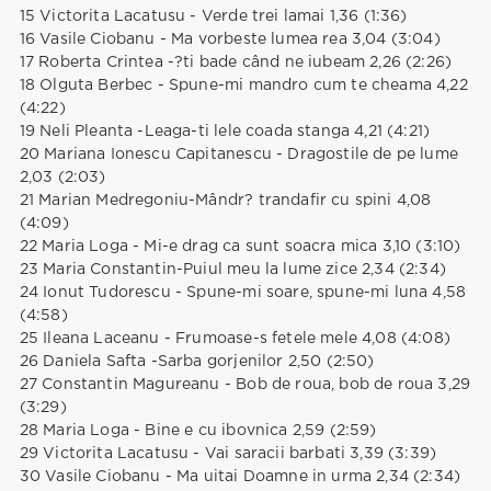
15 Victorita Lacatusu - Verde trei lamai 1,36 (1:36)
16 Vasile Ciobanu - Ma vorbeste lumea rea 3,04 (3:04)
17 Roberta Crintea -?ti bade când ne iubeam 2,26 (2:26)
18 Olguta Berbec - Spune-mi mandro cum te cheama 4,22
(4:22)
19 Neli Pleanta -Leaga-ti lele coada stanga 4,21 (4:21)
20 Mariana Ionescu Capitanescu - Dragostile de pe lume
2,03 (2:03)
21 Marian Medregoniu-Mândr? trandafir cu spini 4,08
(4:09)
22 Maria Loga - Mi-e drag ca sunt soacra mica 3,10 (3:10)
23 Maria Constantin-Puiul meu la lume zice 2,34 (2:34)
24 Ionut Tudorescu - Spune-mi soare, spune-mi luna 4,58
(4:58)
25 Ileana Laceanu - Frumoase-s fetele mele 4,08 (4:08)
26 Daniela Safta -Sarba gorjenilor 2,50 (2:50)
27 Constantin Magureanu - Bob de roua, bob de roua 3,29
(3:29)
28 Maria Loga - Bine e cu ibovnica 2,59 (2:59)
29 Victorita Lacatusu - Vai saracii barbati 3,39 (3:39)
30 Vasile Ciobanu - Ma uitai Doamne in urma 2,34 (2:34)