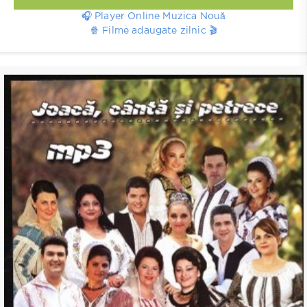
🎧 Player Online Muzica Nouă
🍿 Filme adaugate zilnic 🎬