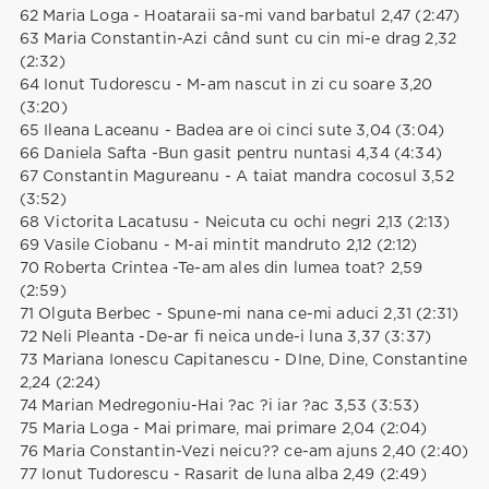
62 Maria Loga - Hoataraii sa-mi vand barbatul 2,47 (2:47)
63 Maria Constantin-Azi când sunt cu cin mi-e drag 2,32
(2:32)
64 Ionut Tudorescu - M-am nascut in zi cu soare 3,20
(3:20)
65 Ileana Laceanu - Badea are oi cinci sute 3,04 (3:04)
66 Daniela Safta -Bun gasit pentru nuntasi 4,34 (4:34)
67 Constantin Magureanu - A taiat mandra cocosul 3,52
(3:52)
68 Victorita Lacatusu - Neicuta cu ochi negri 2,13 (2:13)
69 Vasile Ciobanu - M-ai mintit mandruto 2,12 (2:12)
70 Roberta Crintea -Te-am ales din lumea toat? 2,59
(2:59)
71 Olguta Berbec - Spune-mi nana ce-mi aduci 2,31 (2:31)
72 Neli Pleanta -De-ar fi neica unde-i luna 3,37 (3:37)
73 Mariana Ionescu Capitanescu - DIne, Dine, Constantine
2,24 (2:24)
74 Marian Medregoniu-Hai ?ac ?i iar ?ac 3,53 (3:53)
75 Maria Loga - Mai primare, mai primare 2,04 (2:04)
76 Maria Constantin-Vezi neicu?? ce-am ajuns 2,40 (2:40)
77 Ionut Tudorescu - Rasarit de luna alba 2,49 (2:49)