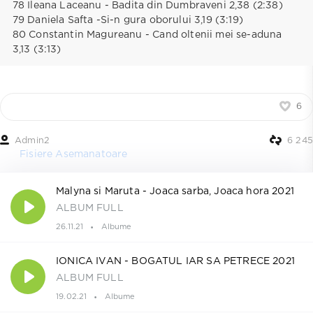
78 Ileana Laceanu - Badita din Dumbraveni 2,38 (2:38)
79 Daniela Safta -Si-n gura oborului 3,19 (3:19)
80 Constantin Magureanu - Cand oltenii mei se-aduna
3,13 (3:13)
6
Admin2
6 245
Fisiere Asemanatoare
Malyna si Maruta - Joaca sarba, Joaca hora 2021
ALBUM FULL
26.11.21
Albume
IONICA IVAN - BOGATUL IAR SA PETRECE 2021
ALBUM FULL
19.02.21
Albume