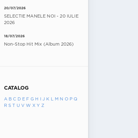
20/07/2026
SELECTIE MANELE NOI - 20 IULIE
2026
18/07/2026
Non-Stop Hit Mix (Album 2026)
CATALOG
A
B
C
D
E
F
G
H
I
J
K
L
M
N
O
P
Q
R
S
T
U
V
W
X
Y
Z