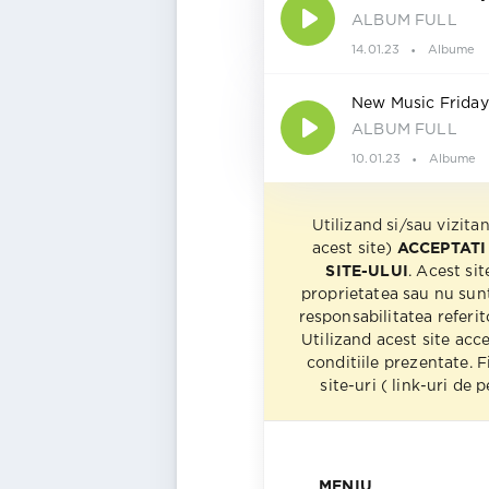
ALBUM FULL
14.01.23
Albume
New Music Friday
ALBUM FULL
10.01.23
Albume
Utilizand si/sau vizita
acest site)
ACCEPTATI
SITE-ULUI
. Acest sit
proprietatea sau nu sun
responsabilitatea referito
Utilizand acest site acc
conditiile prezentate. F
site-uri ( link-uri de
MENIU