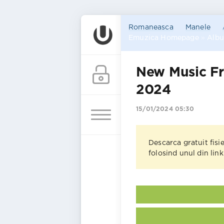
Romaneasca
Manele
Emuzica Homepage
»
Alb
New Music F
2024
15/01/2024 05:30
Descarca gratuit fisi
folosind unul din lin