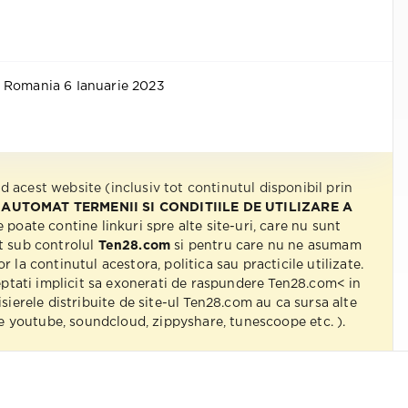
 Romania 6 Ianuarie 2023
nd acest website (inclusiv tot continutul disponibil prin
 AUTOMAT TERMENII SI CONDITIILE DE UTILIZARE A
e poate contine linkuri spre alte site-uri, care nu sunt
t sub controlul
Ten28.com
si pentru care nu ne asumam
r la continutul acestora, politica sau practicile utilizate.
eptati implicit sa exonerati de raspundere Ten28.com< in
isierele distribuite de site-ul Ten28.com au ca sursa alte
 pe youtube, soundcloud, zippyshare, tunescoope etc. ).