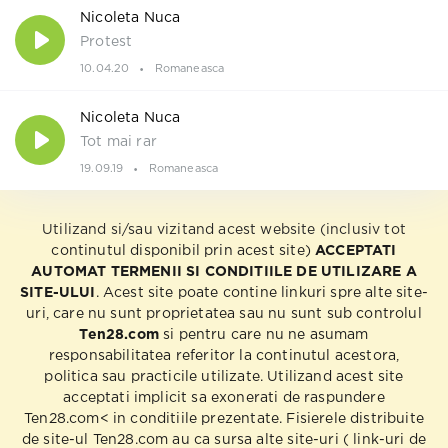
Nicoleta Nuca
Protest
10.04.20
Romaneasca
Nicoleta Nuca
Tot mai rar
19.09.19
Romaneasca
Utilizand si/sau vizitand acest website (inclusiv tot
continutul disponibil prin acest site)
ACCEPTATI
AUTOMAT TERMENII SI CONDITIILE DE UTILIZARE A
SITE-ULUI
. Acest site poate contine linkuri spre alte site-
uri, care nu sunt proprietatea sau nu sunt sub controlul
Ten28.com
si pentru care nu ne asumam
responsabilitatea referitor la continutul acestora,
politica sau practicile utilizate. Utilizand acest site
acceptati implicit sa exonerati de raspundere
Ten28.com< in conditiile prezentate. Fisierele distribuite
de site-ul Ten28.com au ca sursa alte site-uri ( link-uri de