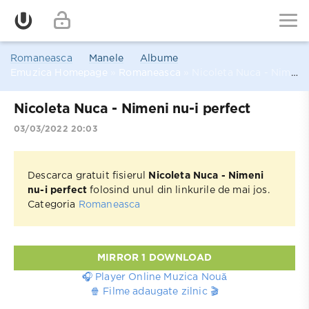
Romaneasca
Manele
Albume
Emuzica Homepage
»
Romaneasca
» Nicoleta Nuca - Nimeni nu-i perfect
Nicoleta Nuca - Nimeni nu-i perfect
03/03/2022 20:03
Descarca gratuit fisierul
Nicoleta Nuca - Nimeni
nu-i perfect
folosind unul din linkurile de mai jos.
Categoria
Romaneasca
MIRROR 1 DOWNLOAD
🎧 Player Online Muzica Nouă
🍿 Filme adaugate zilnic 🎬