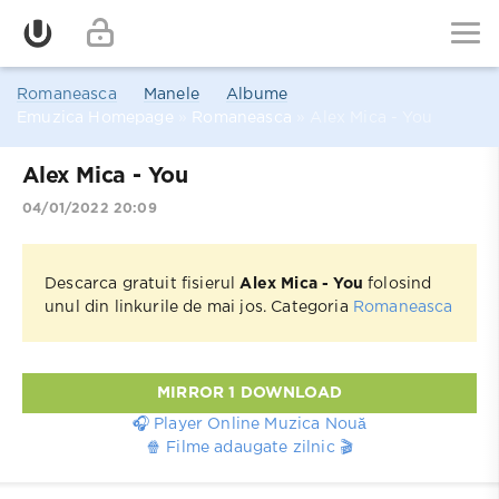
Romaneasca
Manele
Albume
Emuzica Homepage
»
Romaneasca
» Alex Mica - You
Alex Mica - You
04/01/2022 20:09
Descarca gratuit fisierul
Alex Mica - You
folosind
unul din linkurile de mai jos. Categoria
Romaneasca
MIRROR 1 DOWNLOAD
🎧 Player Online Muzica Nouă
🍿 Filme adaugate zilnic 🎬