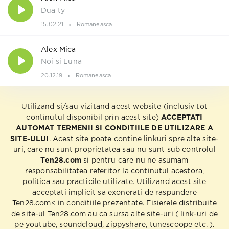
Dua ty
15.02.21
Romaneasca
Alex Mica
Noi si Luna
20.12.19
Romaneasca
Utilizand si/sau vizitand acest website (inclusiv tot
continutul disponibil prin acest site)
ACCEPTATI
AUTOMAT TERMENII SI CONDITIILE DE UTILIZARE A
SITE-ULUI
. Acest site poate contine linkuri spre alte site-
uri, care nu sunt proprietatea sau nu sunt sub controlul
Ten28.com
si pentru care nu ne asumam
responsabilitatea referitor la continutul acestora,
politica sau practicile utilizate. Utilizand acest site
acceptati implicit sa exonerati de raspundere
Ten28.com< in conditiile prezentate. Fisierele distribuite
de site-ul Ten28.com au ca sursa alte site-uri ( link-uri de
pe youtube, soundcloud, zippyshare, tunescoope etc. ).