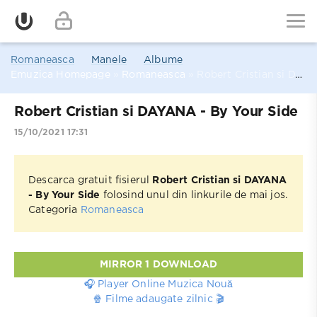
Romaneasca
Manele
Albume
Emuzica Homepage
»
Romaneasca
» Robert Cristian si DAYANA - By Your Side
Robert Cristian si DAYANA - By Your Side
15/10/2021 17:31
Descarca gratuit fisierul
Robert Cristian si DAYANA
- By Your Side
folosind unul din linkurile de mai jos.
Categoria
Romaneasca
MIRROR 1 DOWNLOAD
🎧 Player Online Muzica Nouă
🍿 Filme adaugate zilnic 🎬