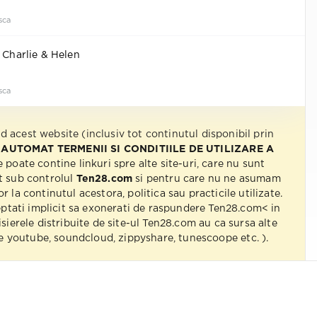
sca
. Charlie & Helen
sca
nd acest website (inclusiv tot continutul disponibil prin
 AUTOMAT TERMENII SI CONDITIILE DE UTILIZARE A
e poate contine linkuri spre alte site-uri, care nu sunt
t sub controlul
Ten28.com
si pentru care nu ne asumam
r la continutul acestora, politica sau practicile utilizate.
eptati implicit sa exonerati de raspundere Ten28.com< in
isierele distribuite de site-ul Ten28.com au ca sursa alte
 pe youtube, soundcloud, zippyshare, tunescoope etc. ).