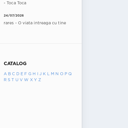
- Toca Toca
24/07/2026
rares - O viata intreaga cu tine
CATALOG
A
B
C
D
E
F
G
H
I
J
K
L
M
N
O
P
Q
R
S
T
U
V
W
X
Y
Z