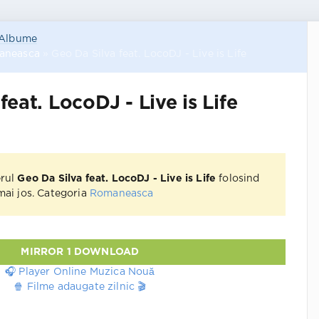
Albume
aneasca
» Geo Da Silva feat. LocoDJ - Live is Life
feat. LocoDJ - Live is Life
erul
Geo Da Silva feat. LocoDJ - Live is Life
folosind
 mai jos. Categoria
Romaneasca
MIRROR 1 DOWNLOAD
🎧 Player Online Muzica Nouă
🍿 Filme adaugate zilnic 🎬