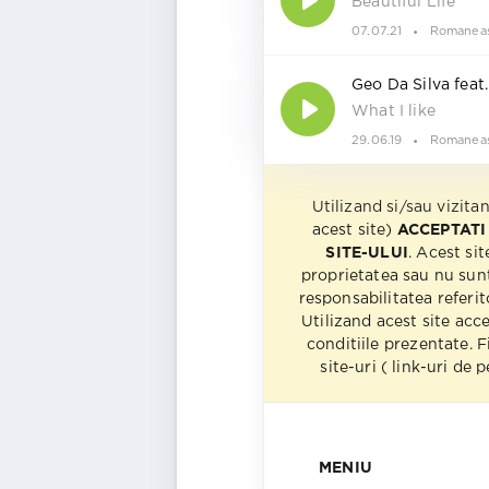
Beautiful Life
07.07.21
Romanea
Geo Da Silva feat
What I like
29.06.19
Romanea
Utilizand si/sau vizita
acest site)
ACCEPTATI
SITE-ULUI
. Acest sit
proprietatea sau nu sun
responsabilitatea referito
Utilizand acest site acc
conditiile prezentate. F
site-uri ( link-uri de
MENIU