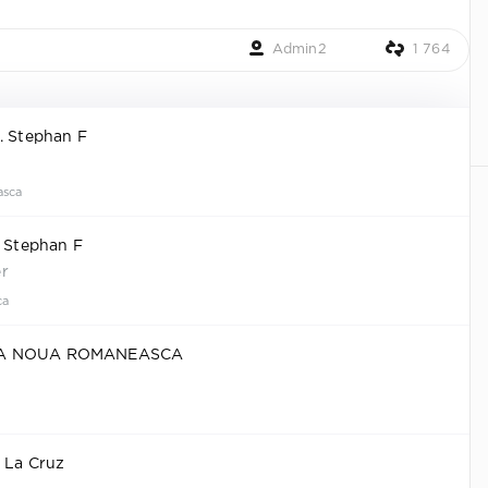
Admin2
1 764
. Stephan F
sca
. Stephan F
r
ca
CA NOUA ROMANEASCA
 La Cruz