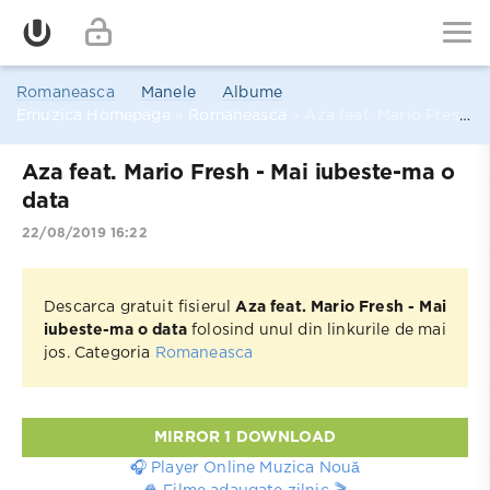
Romaneasca
Manele
Albume
Emuzica Homepage
»
Romaneasca
» Aza feat. Mario Fresh - Mai iubeste-ma o data
Aza feat. Mario Fresh - Mai iubeste-ma o
data
22/08/2019 16:22
Descarca gratuit fisierul
Aza feat. Mario Fresh - Mai
iubeste-ma o data
folosind unul din linkurile de mai
jos. Categoria
Romaneasca
MIRROR 1 DOWNLOAD
🎧 Player Online Muzica Nouă