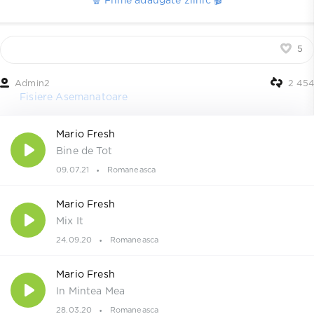
🍿 Filme adaugate zilnic 🎬
5
Admin2
2 454
Fisiere Asemanatoare
Mario Fresh
Bine de Tot
09.07.21
Romaneasca
Mario Fresh
Mix It
24.09.20
Romaneasca
Mario Fresh
In Mintea Mea
28.03.20
Romaneasca