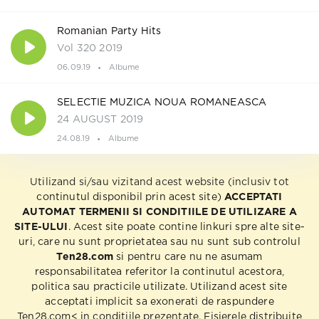
Romanian Party Hits
Vol 320 2019
06.09.19
Albume
SELECTIE MUZICA NOUA ROMANEASCA
24 AUGUST 2019
24.08.19
Albume
Utilizand si/sau vizitand acest website (inclusiv tot
continutul disponibil prin acest site)
ACCEPTATI
AUTOMAT TERMENII SI CONDITIILE DE UTILIZARE A
SITE-ULUI
. Acest site poate contine linkuri spre alte site-
uri, care nu sunt proprietatea sau nu sunt sub controlul
Ten28.com
si pentru care nu ne asumam
responsabilitatea referitor la continutul acestora,
politica sau practicile utilizate. Utilizand acest site
acceptati implicit sa exonerati de raspundere
Ten28.com< in conditiile prezentate. Fisierele distribuite