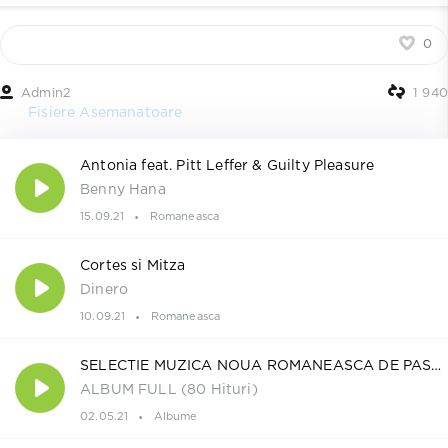
0
Admin2
1 940
Fisiere Asemanatoare
Antonia feat. Pitt Leffer & Guilty Pleasure
Benny Hana
15.09.21
Romaneasca
Cortes si Mitza
Dinero
10.09.21
Romaneasca
SELECTIE MUZICA NOUA ROMANEASCA DE PASTE 2021
ALBUM FULL (80 Hituri)
02.05.21
Albume