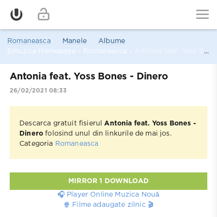
Romaneasca
Manele
Albume
Emuzica Homepage
»
Romaneasca
» Antonia feat. Yoss Bones - Dinero
Antonia feat. Yoss Bones - Dinero
26/02/2021 08:33
Descarca gratuit fisierul
Antonia feat. Yoss Bones -
Dinero
folosind unul din linkurile de mai jos.
Categoria
Romaneasca
MIRROR 1 DOWNLOAD
🎧 Player Online Muzica Nouă
🍿 Filme adaugate zilnic 🎬