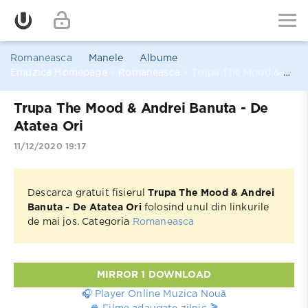
Romaneasca
Manele
Albume
Emuzica Homepage
»
Romaneasca
» Trupa The Mood & Andrei Banuta - De Atatea Ori
Trupa The Mood & Andrei Banuta - De
Atatea Ori
11/12/2020 19:17
Descarca gratuit fisierul
Trupa The Mood & Andrei
Banuta - De Atatea Ori
folosind unul din linkurile
de mai jos. Categoria
Romaneasca
MIRROR 1 DOWNLOAD
🎧 Player Online Muzica Nouă