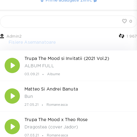
🍿 Filme adaugate zilnic 🎬
0
Admin2
1 967
Fisiere Asemanatoare
Trupa The Mood si Invitatii (2021 Vol.2)
ALBUM FULL
03.09.21
Albume
Matteo Si Andrei Banuta
Bun
27.05.21
Romaneasca
Trupa The Mood x Theo Rose
Dragostea (cover Jador)
07.03.21
Romaneasca