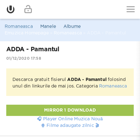
Romaneasca
Manele
Albume
Emuzica Homepage
»
Romaneasca
» ADDA - Pamantul
ADDA - Pamantul
01/12/2020 17:58
Descarca gratuit fisierul
ADDA - Pamantul
folosind
unul din linkurile de mai jos. Categoria
Romaneasca
MIRROR 1 DOWNLOAD
🎧 Player Online Muzica Nouă
🍿 Filme adaugate zilnic 🎬