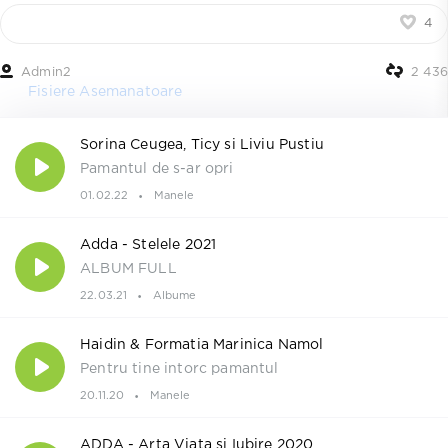
4
Admin2
2 436
Fisiere Asemanatoare
Sorina Ceugea, Ticy si Liviu Pustiu
Pamantul de s-ar opri
01.02.22
Manele
Adda - Stelele 2021
ALBUM FULL
22.03.21
Albume
Haidin & Formatia Marinica Namol
Pentru tine intorc pamantul
20.11.20
Manele
ADDA - Arta Viata si Iubire 2020