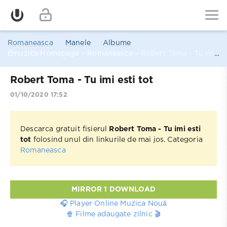
Romaneasca
Manele
Albume
Emuzica Homepage
»
Romaneasca
» Robert Toma - Tu imi esti tot
Robert Toma - Tu imi esti tot
01/10/2020 17:52
Descarca gratuit fisierul
Robert Toma - Tu imi esti
tot
folosind unul din linkurile de mai jos. Categoria
Romaneasca
MIRROR 1 DOWNLOAD
🎧 Player Online Muzica Nouă
🍿 Filme adaugate zilnic 🎬