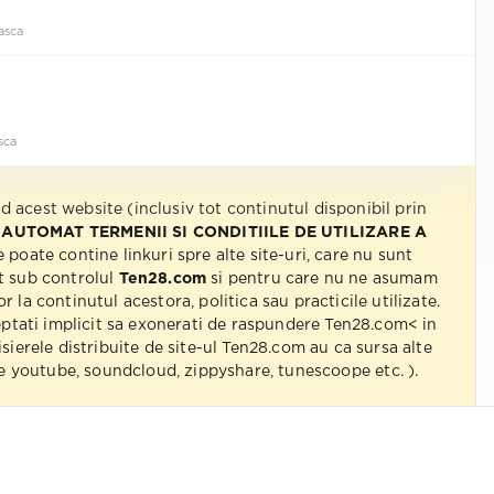
asca
sca
nd acest website (inclusiv tot continutul disponibil prin
 AUTOMAT TERMENII SI CONDITIILE DE UTILIZARE A
e poate contine linkuri spre alte site-uri, care nu sunt
t sub controlul
Ten28.com
si pentru care nu ne asumam
r la continutul acestora, politica sau practicile utilizate.
eptati implicit sa exonerati de raspundere Ten28.com< in
isierele distribuite de site-ul Ten28.com au ca sursa alte
 pe youtube, soundcloud, zippyshare, tunescoope etc. ).