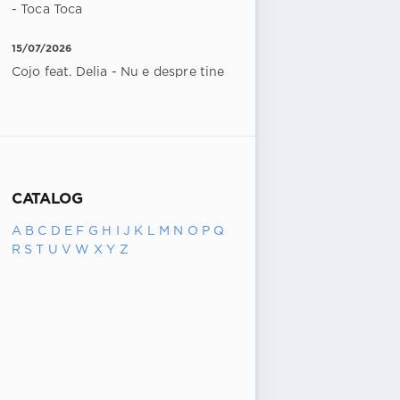
- Toca Toca
15/07/2026
Cojo feat. Delia - Nu e despre tine
CATALOG
A
B
C
D
E
F
G
H
I
J
K
L
M
N
O
P
Q
R
S
T
U
V
W
X
Y
Z