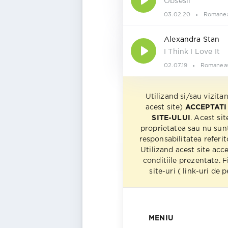
Obsesii
03.02.20
Romane
Alexandra Stan
I Think I Love It
02.07.19
Romanea
Utilizand si/sau vizita
acest site)
ACCEPTATI
SITE-ULUI
. Acest sit
proprietatea sau nu sun
responsabilitatea referito
Utilizand acest site acc
conditiile prezentate. F
site-uri ( link-uri de
MENIU