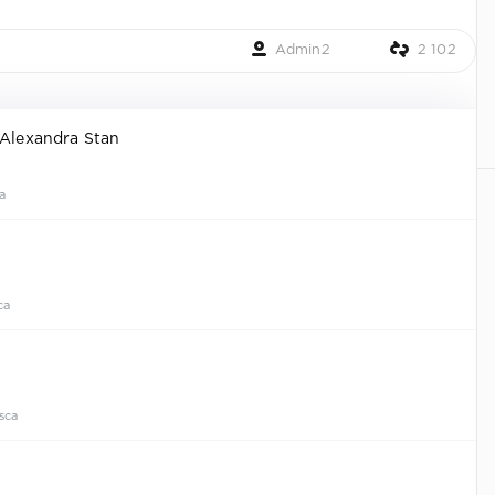
Admin2
2 102
 Alexandra Stan
a
ca
sca