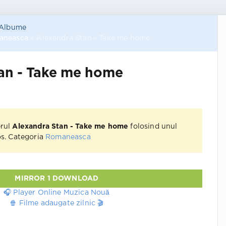
Albume
aneasca
» Alexandra Stan - Take me home
an - Take me home
erul
Alexandra Stan - Take me home
folosind unul
jos. Categoria
Romaneasca
MIRROR 1 DOWNLOAD
🎧 Player Online Muzica Nouă
🍿 Filme adaugate zilnic 🎬