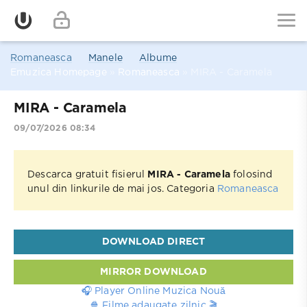
Romaneasca
Manele
Albume
Emuzica Homepage
»
Romaneasca
» MIRA - Caramela
MIRA - Caramela
09/07/2026 08:34
Descarca gratuit fisierul
MIRA - Caramela
folosind
unul din linkurile de mai jos. Categoria
Romaneasca
DOWNLOAD DIRECT
MIRROR DOWNLOAD
🎧 Player Online Muzica Nouă
🍿 Filme adaugate zilnic 🎬