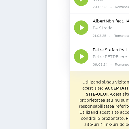
20.09.25
Romanea
AlbertNbn feat. I
Pe Strada
21.03.25
Romanea
Petre Stefan feat
Petre PETREcere
09.08.24
Romanea
Utilizand si/sau vizita
acest site)
ACCEPTATI
SITE-ULUI
. Acest sit
proprietatea sau nu sun
responsabilitatea referito
Utilizand acest site acc
conditiile prezentate. F
site-uri ( link-uri de