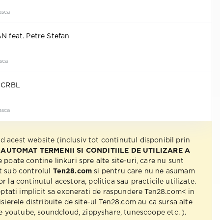
sca
AN feat. Petre Stefan
sca
. CRBL
sca
nd acest website (inclusiv tot continutul disponibil prin
 AUTOMAT TERMENII SI CONDITIILE DE UTILIZARE A
e poate contine linkuri spre alte site-uri, care nu sunt
t sub controlul
Ten28.com
si pentru care nu ne asumam
r la continutul acestora, politica sau practicile utilizate.
eptati implicit sa exonerati de raspundere Ten28.com< in
isierele distribuite de site-ul Ten28.com au ca sursa alte
 pe youtube, soundcloud, zippyshare, tunescoope etc. ).