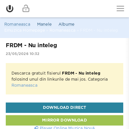
Romaneasca
Manele
Albume
Emuzica Homepage
»
Romaneasca
» FRDM - Nu inteleg
FRDM - Nu inteleg
23/05/2026 10:32
Descarca gratuit fisierul
FRDM - Nu inteleg
folosind unul din linkurile de mai jos. Categoria
Romaneasca
DOWNLOAD DIRECT
MIRROR DOWNLOAD
🎧 Player Online Muzica Nouă