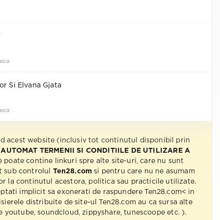
r
sca
or Si Elvana Gjata
sca
nd acest website (inclusiv tot continutul disponibil prin
 AUTOMAT TERMENII SI CONDITIILE DE UTILIZARE A
e poate contine linkuri spre alte site-uri, care nu sunt
t sub controlul
Ten28.com
si pentru care nu ne asumam
r la continutul acestora, politica sau practicile utilizate.
eptati implicit sa exonerati de raspundere Ten28.com< in
isierele distribuite de site-ul Ten28.com au ca sursa alte
 pe youtube, soundcloud, zippyshare, tunescoope etc. ).