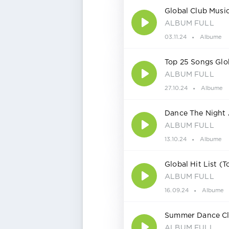
Global Club Musi
ALBUM FULL
03.11.24
Albume
Top 25 Songs Glo
ALBUM FULL
27.10.24
Albume
Dance The Night 
ALBUM FULL
13.10.24
Albume
Global Hit List (
ALBUM FULL
16.09.24
Albume
Summer Dance Cl
ALBUM FULL