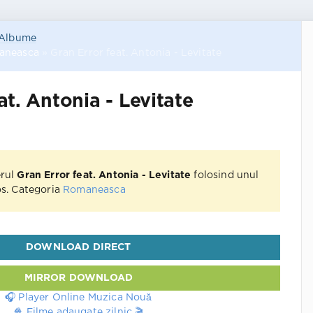
Albume
aneasca
» Gran Error feat. Antonia - Levitate
at. Antonia - Levitate
erul
Gran Error feat. Antonia - Levitate
folosind unul
jos. Categoria
Romaneasca
DOWNLOAD DIRECT
MIRROR DOWNLOAD
🎧 Player Online Muzica Nouă
🍿 Filme adaugate zilnic 🎬