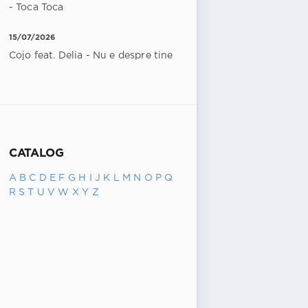
- Toca Toca
15/07/2026
Cojo feat. Delia - Nu e despre tine
CATALOG
A
B
C
D
E
F
G
H
I
J
K
L
M
N
O
P
Q
R
S
T
U
V
W
X
Y
Z