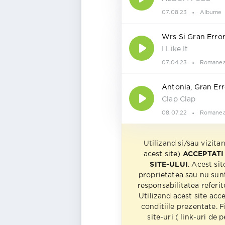
07.08.23
Albume
Wrs Si Gran Erro
I Like It
07.04.23
Romanea
Antonia, Gran Err
Clap Clap
08.07.22
Romanea
Utilizand si/sau vizita
acest site)
ACCEPTATI
SITE-ULUI
. Acest sit
proprietatea sau nu sun
responsabilitatea referito
Utilizand acest site acc
conditiile prezentate. F
site-uri ( link-uri de