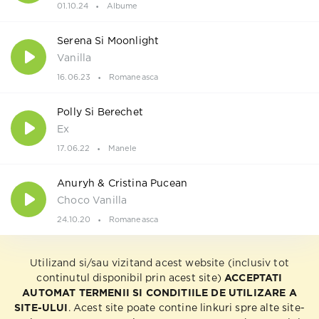
01.10.24
Albume
Serena Si Moonlight
Vanilla
16.06.23
Romaneasca
Polly Si Berechet
Ex
17.06.22
Manele
Anuryh & Cristina Pucean
Choco Vanilla
24.10.20
Romaneasca
Utilizand si/sau vizitand acest website (inclusiv tot
continutul disponibil prin acest site)
ACCEPTATI
AUTOMAT TERMENII SI CONDITIILE DE UTILIZARE A
SITE-ULUI
. Acest site poate contine linkuri spre alte site-