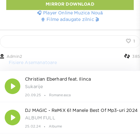
MIRROR DOWNLOAD
🎧 Player Online Muzica Nouă
🍿 Filme adaugate zilnic 🎬
1
Admin2
385
Fisiere Asemanatoare
Christian Eberhard feat. Ilinca
Sukarije
20.09.25
Romaneasca
DJ MAGIC - ReMiX 61 Manele Best Of Mp3-uri 2024
ALBUM FULL
25.02.24
Albume