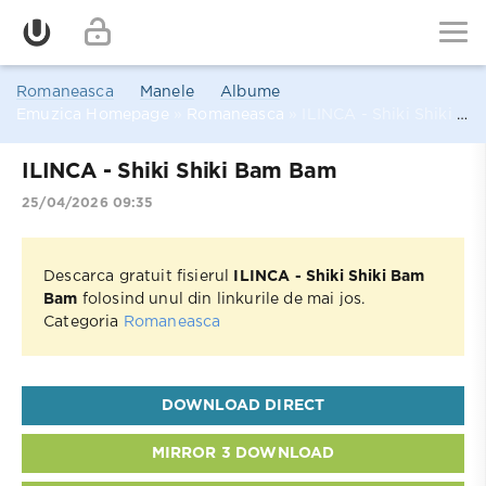
Romaneasca
Manele
Albume
Emuzica Homepage
»
Romaneasca
» ILINCA - Shiki Shiki Bam Bam
ILINCA - Shiki Shiki Bam Bam
25/04/2026 09:35
Descarca gratuit fisierul
ILINCA - Shiki Shiki Bam
Bam
folosind unul din linkurile de mai jos.
Categoria
Romaneasca
DOWNLOAD DIRECT
MIRROR 3 DOWNLOAD