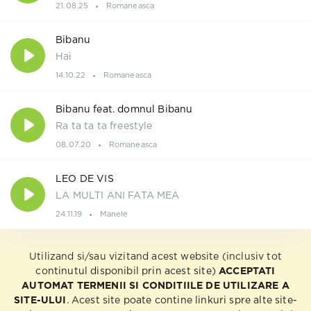
21.08.25
Romaneasca
Bibanu
Hai
14.10.22
Romaneasca
Bibanu feat. domnul Bibanu
Ra ta ta ta freestyle
08.07.20
Romaneasca
LEO DE VIS
LA MULTI ANI FATA MEA
24.11.19
Manele
Utilizand si/sau vizitand acest website (inclusiv tot
continutul disponibil prin acest site)
ACCEPTATI
AUTOMAT TERMENII SI CONDITIILE DE UTILIZARE A
SITE-ULUI
. Acest site poate contine linkuri spre alte site-