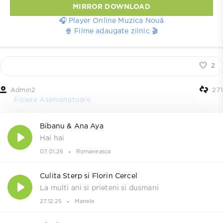
MIRROR DOWNLOAD
🎧 Player Online Muzica Nouă
🍿 Filme adaugate zilnic 🎬
2
Admin2
271
Fisiere Asemanatoare
Bibanu & Ana Aya
Hai hai
07.01.26
Romaneasca
Culita Sterp si Florin Cercel
La multi ani si prieteni si dusmani
27.12.25
Manele