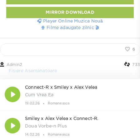
MIRROR DOWNLOAD
🎧 Player Online Muzica Nouă
🍿 Filme adaugate zilnic 🎬
6
Admin2
733
Fisiere Asemanatoare
Connect-R x Smiley x Alex Velea
Cum Vrea Ea
19.02.26
Romaneasca
Smiley x Alex Velea x Connect-R.
Doua Vorbe-n Plus
14.02.26
Romaneasca