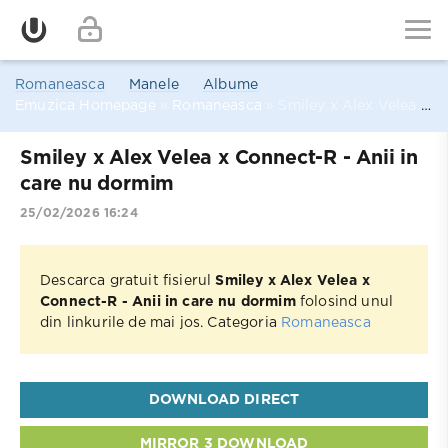
Romaneasca
Manele
Albume
Emuzica Homepage
»
Romaneasca
» Smiley x Alex Velea x Connect-R - Anii in care nu dormim
Smiley x Alex Velea x Connect-R - Anii in
care nu dormim
25/02/2026 16:24
Descarca gratuit fisierul
Smiley x Alex Velea x
Connect-R - Anii in care nu dormim
folosind unul
din linkurile de mai jos. Categoria
Romaneasca
DOWNLOAD DIRECT
MIRROR 3 DOWNLOAD