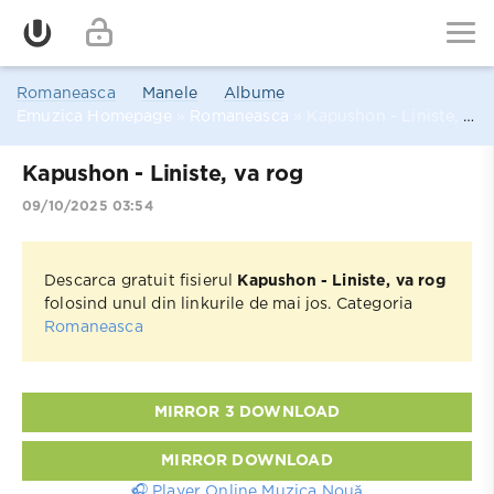
Romaneasca
Manele
Albume
Emuzica Homepage
»
Romaneasca
» Kapushon - Liniste, va rog
Kapushon - Liniste, va rog
09/10/2025 03:54
Descarca gratuit fisierul
Kapushon - Liniste, va rog
folosind unul din linkurile de mai jos. Categoria
Romaneasca
MIRROR 3 DOWNLOAD
MIRROR DOWNLOAD
🎧 Player Online Muzica Nouă