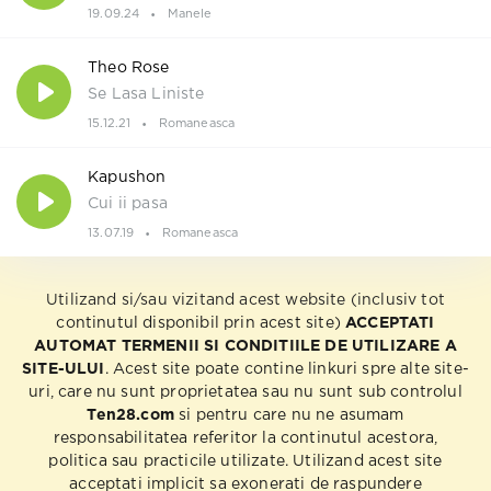
19.09.24
Manele
Theo Rose
Se Lasa Liniste
15.12.21
Romaneasca
Kapushon
Cui ii pasa
13.07.19
Romaneasca
Utilizand si/sau vizitand acest website (inclusiv tot
continutul disponibil prin acest site)
ACCEPTATI
AUTOMAT TERMENII SI CONDITIILE DE UTILIZARE A
SITE-ULUI
. Acest site poate contine linkuri spre alte site-
uri, care nu sunt proprietatea sau nu sunt sub controlul
Ten28.com
si pentru care nu ne asumam
responsabilitatea referitor la continutul acestora,
politica sau practicile utilizate. Utilizand acest site
acceptati implicit sa exonerati de raspundere