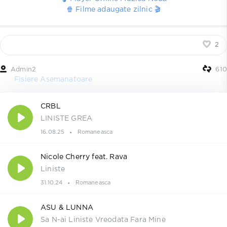
🍿 Filme adaugate zilnic 🎬
2
Admin2
610
Fisiere Asemanatoare
CRBL
LINISTE GREA
16.08.25
Romaneasca
Nicole Cherry feat. Rava
Liniste
31.10.24
Romaneasca
ASU & LUNNA
Sa N-ai Liniste Vreodata Fara Mine