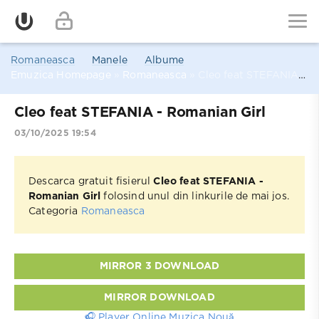
Romaneasca
Manele
Albume
Emuzica Homepage
»
Romaneasca
» Cleo feat STEFANIA - Romanian Girl
Cleo feat STEFANIA - Romanian Girl
03/10/2025 19:54
Descarca gratuit fisierul
Cleo feat STEFANIA -
Romanian Girl
folosind unul din linkurile de mai jos.
Categoria
Romaneasca
MIRROR 3 DOWNLOAD
MIRROR DOWNLOAD
🎧 Player Online Muzica Nouă