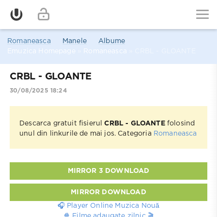
Romaneasca
Manele
Albume
Emuzica Homepage
»
Romaneasca
» CRBL - GLOANTE
CRBL - GLOANTE
30/08/2025 18:24
Descarca gratuit fisierul
CRBL - GLOANTE
folosind
unul din linkurile de mai jos. Categoria
Romaneasca
MIRROR 3 DOWNLOAD
MIRROR DOWNLOAD
🎧 Player Online Muzica Nouă
🍿 Filme adaugate zilnic 🎬