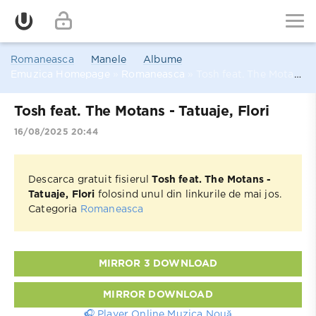
Romaneasca
Manele
Albume
Emuzica Homepage
»
Romaneasca
» Tosh feat. The Motans - Tatuaje, Flori
Tosh feat. The Motans - Tatuaje, Flori
16/08/2025 20:44
Descarca gratuit fisierul
Tosh feat. The Motans -
Tatuaje, Flori
folosind unul din linkurile de mai jos.
Categoria
Romaneasca
MIRROR 3 DOWNLOAD
MIRROR DOWNLOAD
🎧 Player Online Muzica Nouă