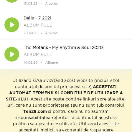
13.05.22
Albume
Delia - 7 2021
ALBUM FULL
28.04.21
Albume
The Motans - My Rhythm & Soul 2020
ALBUM FULL
14.08.20
Albume
Utilizand si/sau vizitand acest website (inclusiv tot
continutul disponibil prin acest site)
ACCEPTATI
AUTOMAT TERMENII SI CONDITIILE DE UTILIZARE A
SITE-ULUI
. Acest site poate contine linkuri spre alte site-
uri, care nu sunt proprietatea sau nu sunt sub controlul
Ten28.com
si pentru care nu ne asumam
responsabilitatea referitor la continutul acestora,
politica sau practicile utilizate. Utilizand acest site
acceptati implicit sa exonerati de raspundere