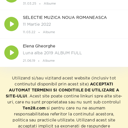
31.03.25
Albume
SELECTIE MUZICA NOUA ROMANEASCA
11 Martie 2022
11.03.22
Albume
Elena Gheorghe
Luna alba 2019 ALBUM FULL
21.06.19
Albume
Utilizand si/sau vizitand acest website (inclusiv tot
continutul disponibil prin acest site)
ACCEPTATI
AUTOMAT TERMENII SI CONDITIILE DE UTILIZARE A
SITE-ULUI
. Acest site poate contine linkuri spre alte site-
uri, care nu sunt proprietatea sau nu sunt sub controlul
Ten28.com
si pentru care nu ne asumam
responsabilitatea referitor la continutul acestora,
politica sau practicile utilizate. Utilizand acest site
acceptati implicit sa exonerati de raspundere