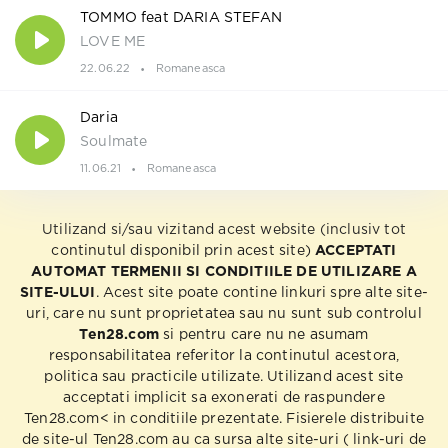
TOMMO feat DARIA STEFAN
LOVE ME
22.06.22
Romaneasca
Daria
Soulmate
11.06.21
Romaneasca
Utilizand si/sau vizitand acest website (inclusiv tot
continutul disponibil prin acest site)
ACCEPTATI
AUTOMAT TERMENII SI CONDITIILE DE UTILIZARE A
SITE-ULUI
. Acest site poate contine linkuri spre alte site-
uri, care nu sunt proprietatea sau nu sunt sub controlul
Ten28.com
si pentru care nu ne asumam
responsabilitatea referitor la continutul acestora,
politica sau practicile utilizate. Utilizand acest site
acceptati implicit sa exonerati de raspundere
Ten28.com< in conditiile prezentate. Fisierele distribuite
de site-ul Ten28.com au ca sursa alte site-uri ( link-uri de