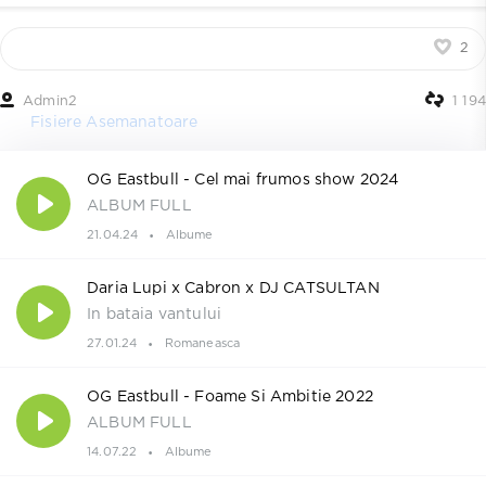
2
Admin2
1 194
Fisiere Asemanatoare
OG Eastbull - Cel mai frumos show 2024
ALBUM FULL
21.04.24
Albume
Daria Lupi x Cabron x DJ CATSULTAN
In bataia vantului
27.01.24
Romaneasca
OG Eastbull - Foame Si Ambitie 2022
ALBUM FULL
14.07.22
Albume