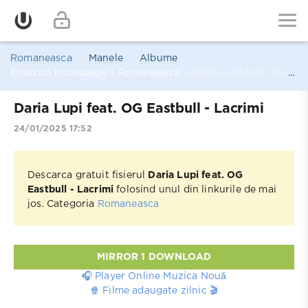
Romaneasca
Manele
Albume
Emuzica Homepage
»
Romaneasca
» Daria Lupi feat. OG Eastbull - Lacrimi
Daria Lupi feat. OG Eastbull - Lacrimi
24/01/2025 17:52
Descarca gratuit fisierul
Daria Lupi feat. OG
Eastbull - Lacrimi
folosind unul din linkurile de mai
jos. Categoria
Romaneasca
MIRROR 1 DOWNLOAD
🎧 Player Online Muzica Nouă
🍿 Filme adaugate zilnic 🎬