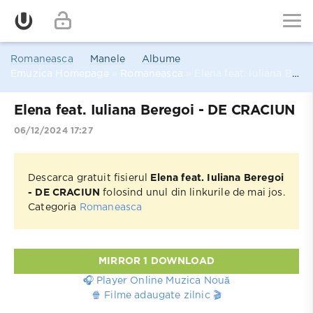
Romaneasca
Manele
Albume
Emuzica Homepage
»
Romaneasca
» Elena feat. Iuliana Beregoi - DE CRACIUN
Elena feat. Iuliana Beregoi - DE CRACIUN
06/12/2024 17:27
Descarca gratuit fisierul
Elena feat. Iuliana Beregoi
- DE CRACIUN
folosind unul din linkurile de mai jos.
Categoria
Romaneasca
MIRROR 1 DOWNLOAD
🎧 Player Online Muzica Nouă
🍿 Filme adaugate zilnic 🎬