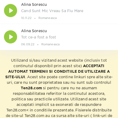
Alina Sorescu
Cand Sunt Mic Vreau Sa Fiu Mare
10.11.22
Romaneasca
Alina Sorescu
Tot ce-a fost a fost
06.09.22
Romaneasca
Utilizand si/sau vizitand acest website (inclusiv tot
continutul disponibil prin acest site)
ACCEPTATI
AUTOMAT TERMENII SI CONDITIILE DE UTILIZARE A
SITE-ULUI
. Acest site poate contine linkuri spre alte site-
uri, care nu sunt proprietatea sau nu sunt sub controlul
Ten28.com
si pentru care nu ne asumam
responsabilitatea referitor la continutul acestora,
politica sau practicile utilizate. Utilizand acest site
acceptati implicit sa exonerati de raspundere
Ten28.com< in conditiile prezentate. Fisierele distribuite
de site-ul Ten28.com au ca sursa alte site-uri ( link-uri de