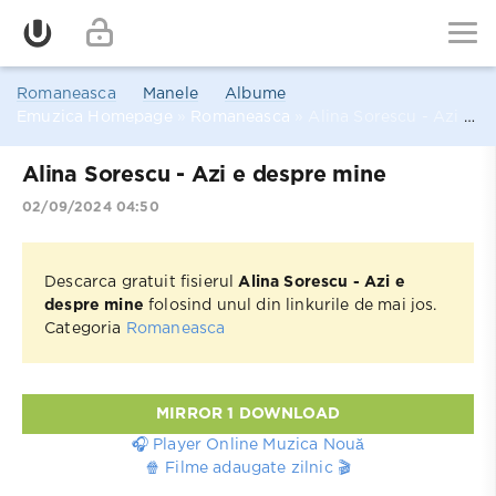
Romaneasca
Manele
Albume
Emuzica Homepage
»
Romaneasca
» Alina Sorescu - Azi e despre mine
Alina Sorescu - Azi e despre mine
02/09/2024 04:50
Descarca gratuit fisierul
Alina Sorescu - Azi e
despre mine
folosind unul din linkurile de mai jos.
Categoria
Romaneasca
MIRROR 1 DOWNLOAD
🎧 Player Online Muzica Nouă
🍿 Filme adaugate zilnic 🎬