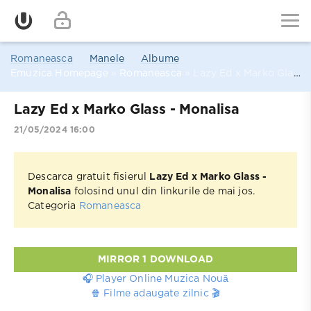
Romaneasca
Manele
Albume
Emuzica Homepage
»
Romaneasca
» Lazy Ed x Marko Glass - Monalisa
Lazy Ed x Marko Glass - Monalisa
21/05/2024 16:00
Descarca gratuit fisierul
Lazy Ed x Marko Glass -
Monalisa
folosind unul din linkurile de mai jos.
Categoria
Romaneasca
MIRROR 1 DOWNLOAD
🎧 Player Online Muzica Nouă
🍿 Filme adaugate zilnic 🎬