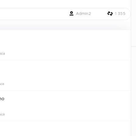
Admin2
1 355
sca
ca
ho
sca