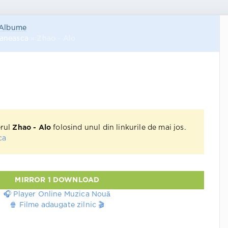
Albume
aneasca
» Zhao - Alo
erul
Zhao - Alo
folosind unul din linkurile de mai jos.
ca
MIRROR 1 DOWNLOAD
🎧 Player Online Muzica Nouă
🍿 Filme adaugate zilnic 🎬