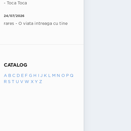
- Toca Toca
24/07/2026
rares - O viata intreaga cu tine
CATALOG
A
B
C
D
E
F
G
H
I
J
K
L
M
N
O
P
Q
R
S
T
U
V
W
X
Y
Z