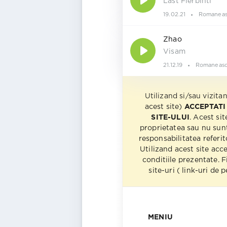
Last Fierbinti
19.02.21
Romaneas
Zhao
Visam
21.12.19
Romaneas
Utilizand si/sau vizita
acest site)
ACCEPTATI
SITE-ULUI
. Acest sit
proprietatea sau nu sun
responsabilitatea referito
Utilizand acest site acc
conditiile prezentate. F
site-uri ( link-uri de
MENIU