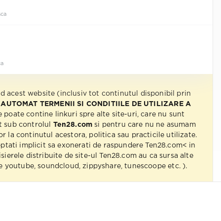
ca
ca
nd acest website (inclusiv tot continutul disponibil prin
 AUTOMAT TERMENII SI CONDITIILE DE UTILIZARE A
e poate contine linkuri spre alte site-uri, care nu sunt
t sub controlul
Ten28.com
si pentru care nu ne asumam
r la continutul acestora, politica sau practicile utilizate.
eptati implicit sa exonerati de raspundere Ten28.com< in
isierele distribuite de site-ul Ten28.com au ca sursa alte
 pe youtube, soundcloud, zippyshare, tunescoope etc. ).