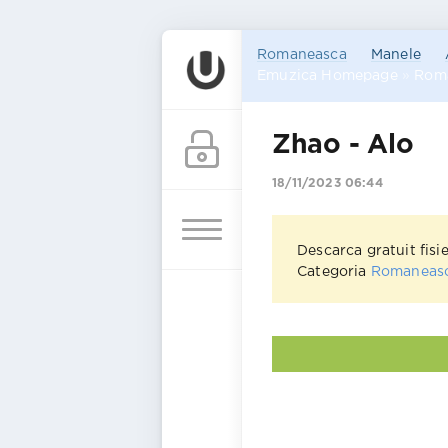
Romaneasca
Manele
Emuzica Homepage
»
Rom
Zhao - Alo
18/11/2023 06:44
Descarca gratuit fisi
Categoria
Romaneas