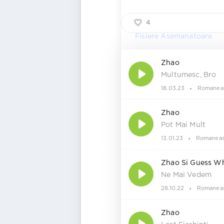
4
Fisiere Asemanatoare
Zhao
Multumesc, Bro
18.03.23
Romanea
Zhao
Pot Mai Mult
13.01.23
Romaneas
Zhao Si Guess W
Ne Mai Vedem
28.10.22
Romanea
Zhao