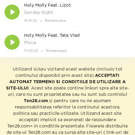
Holy Molly Feat. Lizot
Sunday Night
14.10.22
Romaneasca
Holy Molly Feat. Tata Vlad
Ploua
17.03.22
Romaneasca
Utilizand si/sau vizitand acest website (inclusiv tot
continutul disponibil prin acest site)
ACCEPTATI
AUTOMAT TERMENII SI CONDITIILE DE UTILIZARE A
SITE-ULUI
. Acest site poate contine linkuri spre alte site-
uri, care nu sunt proprietatea sau nu sunt sub controlul
Ten28.com
si pentru care nu ne asumam
responsabilitatea referitor la continutul acestora,
politica sau practicile utilizate. Utilizand acest site
acceptati implicit sa exonerati de raspundere
Ten28.com< in conditiile prezentate. Fisierele distribuite
de site-ul Ten28.com au ca sursa alte site-uri ( link-uri de