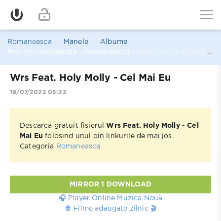
Romaneasca
Manele
Albume
Emuzica Homepage
»
Romaneasca
» Wrs Feat. Holy Molly - Cel Mai Eu
Wrs Feat. Holy Molly - Cel Mai Eu
19/07/2023 05:23
Descarca gratuit fisierul
Wrs Feat. Holy Molly - Cel
Mai Eu
folosind unul din linkurile de mai jos.
Categoria
Romaneasca
MIRROR 1 DOWNLOAD
🎧 Player Online Muzica Nouă
🍿 Filme adaugate zilnic 🎬