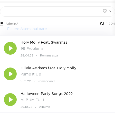
5
Admin2
1 724
Fisiere Asemanatoare
Holy Molly Feat. Swarmzs
99 Problems
28.04.23
Romaneasca
Olivia Addams feat. Holy Molly
Pump It Up
10.11.22
Romaneasca
Halloween Party Songs 2022
ALBUM FULL
29.10.22
Albume